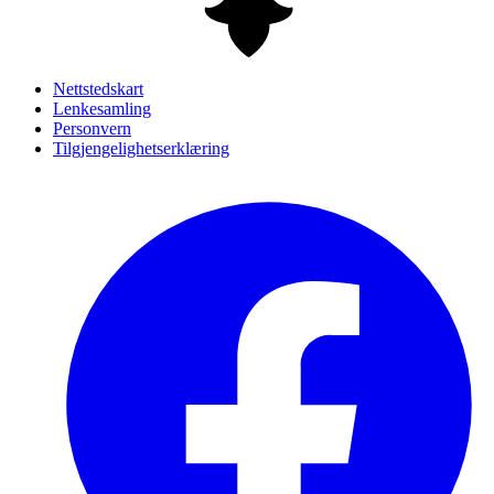
Nettstedskart
Lenkesamling
Personvern
Tilgjengelighetserklæring