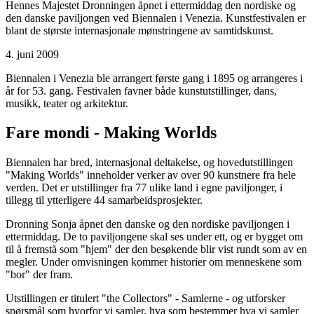
Hennes Majestet Dronningen åpnet i ettermiddag den nordiske og
den danske paviljongen ved Biennalen i Venezia. Kunstfestivalen er
blant de største internasjonale mønstringene av samtidskunst.
4. juni 2009
Biennalen i Venezia ble arrangert første gang i 1895 og arrangeres i
år for 53. gang. Festivalen favner både kunstutstillinger, dans,
musikk, teater og arkitektur.
Fare mondi - Making Worlds
Biennalen har bred, internasjonal deltakelse, og hovedutstillingen
"Making Worlds" inneholder verker av over 90 kunstnere fra hele
verden. Det er utstillinger fra 77 ulike land i egne paviljonger, i
tillegg til ytterligere 44 samarbeidsprosjekter.
Dronning Sonja åpnet den danske og den nordiske paviljongen i
ettermiddag. De to paviljongene skal ses under ett, og er bygget om
til å fremstå som "hjem" der den besøkende blir vist rundt som av en
megler. Under omvisningen kommer historier om menneskene som
"bor" der fram.
Utstillingen er titulert "the Collectors" - Samlerne - og utforsker
spørsmål som hvorfor vi samler, hva som bestemmer hva vi samler