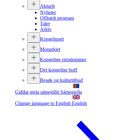
Aktuelt
Nyheter
Offisielt program
Taler
Arkiv
Kongehuset
Monarkiet
Kongelige eiendommer
Det kongelige hoff
Besøk og kulturtilbud
Giđđat giela sámegillii
Sámegiella
Change language to English
English