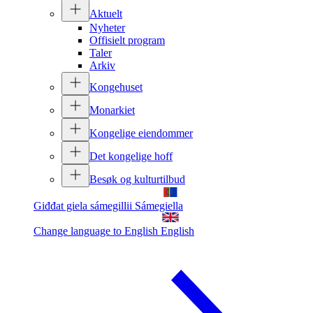
Aktuelt
Nyheter
Offisielt program
Taler
Arkiv
Kongehuset
Monarkiet
Kongelige eiendommer
Det kongelige hoff
Besøk og kulturtilbud
Giđđat giela sámegillii
Sámegiella
Change language to English
English