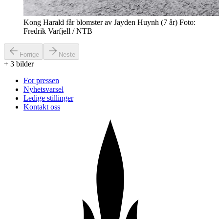
Kong Harald får blomster av Jayden Huynh (7 år) Foto:
Fredrik Varfjell / NTB
Forrige
Neste
+
3
bilder
For pressen
Nyhetsvarsel
Ledige stillinger
Kontakt oss