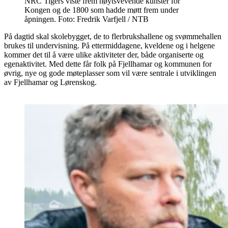
NRC Tigers viste frem høytsvevende kunster for
Kongen og de 1800 som hadde møtt frem under
åpningen. Foto: Fredrik Varfjell / NTB
På dagtid skal skolebygget, de to flerbrukshallene og svømmehallen
brukes til undervisning. På ettermiddagene, kveldene og i helgene
kommer det til å være ulike aktiviteter der, både organiserte og
egenaktivitet. Med dette får folk på Fjellhamar og kommunen for
øvrig, nye og gode møteplasser som vil være sentrale i utviklingen
av Fjellhamar og Lørenskog.