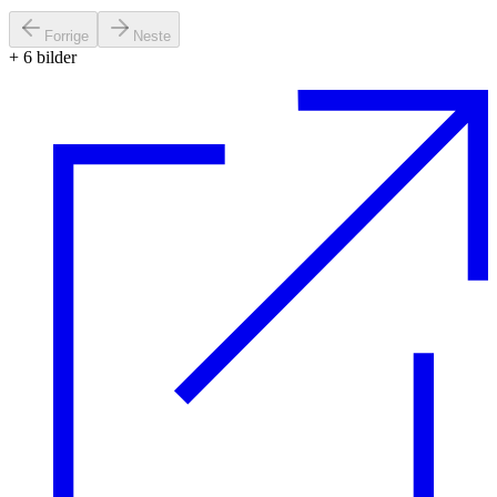
Forrige
Neste
+
6
bilder