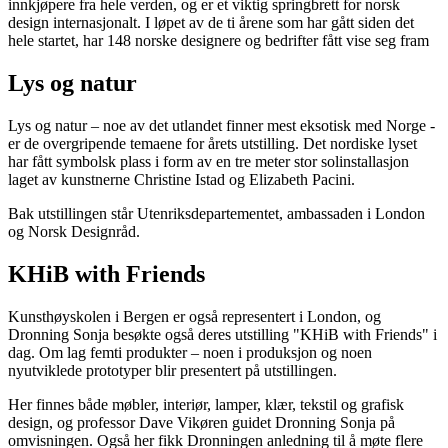
innkjøpere fra hele verden, og er et viktig springbrett for norsk
design internasjonalt. I løpet av de ti årene som har gått siden det
hele startet, har 148 norske designere og bedrifter fått vise seg fram
Lys og natur
Lys og natur – noe av det utlandet finner mest eksotisk med Norge -
er de overgripende temaene for årets utstilling. Det nordiske lyset
har fått symbolsk plass i form av en tre meter stor solinstallasjon
laget av kunstnerne Christine Istad og Elizabeth Pacini.
Bak utstillingen står Utenriksdepartementet, ambassaden i London
og Norsk Designråd.
KHiB with Friends
Kunsthøyskolen i Bergen er også representert i London, og
Dronning Sonja besøkte også deres utstilling "KHiB with Friends" i
dag. Om lag femti produkter – noen i produksjon og noen
nyutviklede prototyper blir presentert på utstillingen.
Her finnes både møbler, interiør, lamper, klær, tekstil og grafisk
design, og professor Dave Vikøren guidet Dronning Sonja på
omvisningen. Også her fikk Dronningen anledning til å møte flere