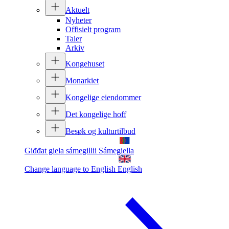
Aktuelt
Nyheter
Offisielt program
Taler
Arkiv
Kongehuset
Monarkiet
Kongelige eiendommer
Det kongelige hoff
Besøk og kulturtilbud
Giđđat giela sámegillii
Sámegiella
Change language to English
English