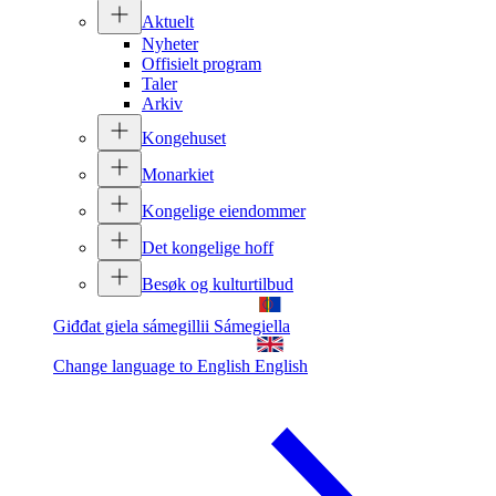
Aktuelt
Nyheter
Offisielt program
Taler
Arkiv
Kongehuset
Monarkiet
Kongelige eiendommer
Det kongelige hoff
Besøk og kulturtilbud
Giđđat giela sámegillii
Sámegiella
Change language to English
English