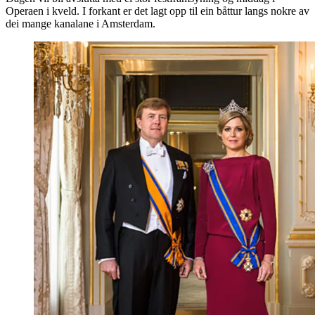
Operaen i kveld. I forkant er det lagt opp til ein båttur langs nokre av
dei mange kanalane i Amsterdam.