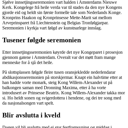
Sjølve innsetjingsseremonien vart halden i Amsterdams Nieuwe
Kerk. Kongelege frå heile verda var til stades da den nye Kongens
gjorde eid og heldt sin første formelle tale som Nederlands Konge.
Kronprins Haakon og Kronprinsesse Mette-Marit sat mellom
Arveprinsparet frå Liechtenstein og Belgias Tronfølgjarpar.
Seremonien i kyrkja vart følgd av kunstnarlege innslag.
Tusener
følgde
seremonien
Etter innsetjingsseremonien køyrde det nye Kongeparet i prosesjon
gjennom gatene i Amsterdam. Overalt var det møtt fram mange
menneske for å sjå det heile.
På slottsplassen følgde fleire tusen oransjekledde nederlendarar
abdikasjonsseremonien på storskjermar. Knapt ein halvtime etter at
han hadde vorte monark, steig Kong Willem-Alexander ut på
balkongen saman med Dronning Maxima, etter å ha vorte
introdusert av Prinsesse Beatrix. Kong Willem-Alexander takka mor
si. Ho heldt sonen og svigerdottera i hendene, og dei tre song med
da nasjonalsongen vart spelt.
Blir avslutta i kveld
Dagen vil bli avslutta med ei stor festframsyning og middag i