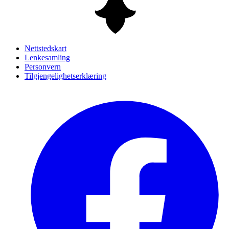
Nettstedskart
Lenkesamling
Personvern
Tilgjengelighetserklæring