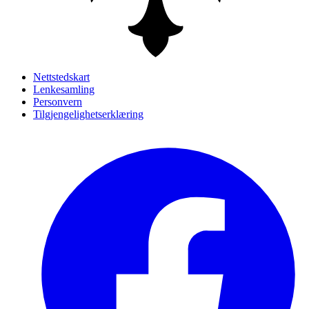
Nettstedskart
Lenkesamling
Personvern
Tilgjengelighetserklæring