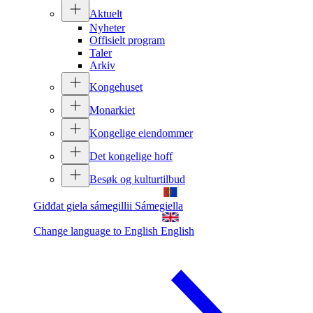
Aktuelt
Nyheter
Offisielt program
Taler
Arkiv
Kongehuset
Monarkiet
Kongelige eiendommer
Det kongelige hoff
Besøk og kulturtilbud
Giđđat giela sámegillii
Sámegiella
Change language to English
English