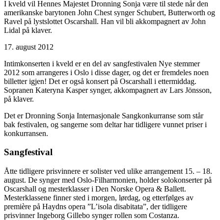
I kveld vil Hennes Majestet Dronning Sonja være til stede når den
amerikanske barytonen John Chest synger Schubert, Butterworth og
Ravel på lystslottet Oscarshall. Han vil bli akkompagnert av John
Lidal på klaver.
17. august 2012
Intimkonserten i kveld er en del av sangfestivalen Nye stemmer
2012 som arrangeres i Oslo i disse dager, og det er fremdeles noen
billetter igjen! Det er også konsert på Oscarshall i ettermiddag.
Sopranen Kateryna Kasper synger, akkompagnert av Lars Jönsson,
på klaver.
Det er Dronning Sonja Internasjonale Sangkonkurranse som står
bak festivalen, og sangerne som deltar har tidligere vunnet priser i
konkurransen.
Sangfestival
Åtte tidligere prisvinnere er solister ved ulike arrangement 15. – 18.
august. De synger med Oslo-Filharmonien, holder solokonserter på
Oscarshall og mesterklasser i Den Norske Opera & Ballett.
Mesterklassene finner sted i morgen, lørdag, og etterfølges av
première på Haydns opera ”L’isola disabitata”, der tidligere
prisvinner Ingeborg Gillebo synger rollen som Costanza.