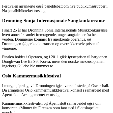
Festivalen arrangerte også paneldebatt om nye publikumsgrupper i
Nasjonalbiblioteket torsdag.
Dronning Sonja Internasjonale Sangkonkurranse
I snart 25 år har Dronning Sonja Internasjonale Musikkonkurranse
hvert annet år samlet fremragende, unge sangtalenter fra hele
verden. Dommerne kommer fra anerkjente operahus, og
Dronningen følger konkurransen og overrekker selv prisen til
vinnerne.
Finalen holdes i Operaen, og i 2011 gikk førsteprisen til barytonen
Donghwan Lee fra Sør-Korea, mens den norske mezzosopranen
Ingeborg Gillebo ble nummer to.
Oslo Kammermusikkfestival
I morgen, lørdag, vil Dronningen igjen være til stede på Oscarshall.
Da arrangerer Oslo kammermusikkfestival konsert i samarbeid med
Åpent slott. Arrangementet er utsolgt.
Kammermusikkfestivalen og Åpent slott samarbeidet også om
konserten «Minner fra Firenze» som fant sted i Slottskapellet
mandag.