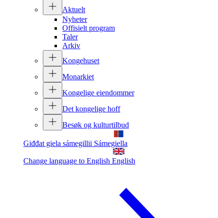
Aktuelt
Nyheter
Offisielt program
Taler
Arkiv
Kongehuset
Monarkiet
Kongelige eiendommer
Det kongelige hoff
Besøk og kulturtilbud
Giđđat giela sámegillii
Sámegiella
Change language to English
English