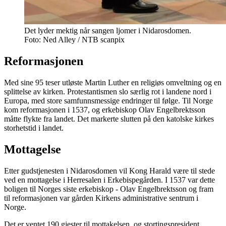
Det lyder mektig når sangen ljomer i Nidarosdomen.
Foto: Ned Alley / NTB scanpix
Reformasjonen
Med sine 95 teser utløste Martin Luther en religiøs omveltning og en
splittelse av kirken. Protestantismen slo særlig rot i landene nord i
Europa, med store samfunnsmessige endringer til følge. Til Norge
kom reformasjonen i 1537, og erkebiskop Olav Engelbrektsson
måtte flykte fra landet. Det markerte slutten på den katolske kirkes
storhetstid i landet.
Mottagelse
Etter gudstjenesten i Nidarosdomen vil Kong Harald være til stede
ved en mottagelse i Herresalen i Erkebispegården. I 1537 var dette
boligen til Norges siste erkebiskop - Olav Engelbrektsson og fram
til reformasjonen var gården Kirkens administrative sentrum i
Norge.
Det er ventet 190 gjester til mottakelsen, og stortingspresident