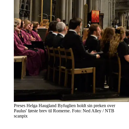
Preses Helga Haugland Byfuglien holdt sin preken over
Paulus' første brev til Romerne. Foto: Ned Alley / NTB
scanpix