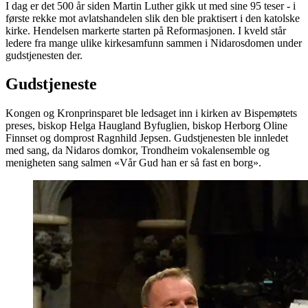
I dag er det 500 år siden Martin Luther gikk ut med sine 95 teser - i
første rekke mot avlatshandelen slik den ble praktisert i den katolske
kirke. Hendelsen markerte starten på Reformasjonen. I kveld står
ledere fra mange ulike kirkesamfunn sammen i Nidarosdomen under
gudstjenesten der.
Gudstjeneste
Kongen og Kronprinsparet ble ledsaget inn i kirken av Bispemøtets
preses, biskop Helga Haugland Byfuglien, biskop Herborg Oline
Finnset og domprost Ragnhild Jepsen. Gudstjenesten ble innledet
med sang, da Nidaros domkor, Trondheim vokalensemble og
menigheten sang salmen «Vår Gud han er så fast en borg».