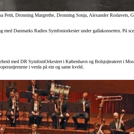
ssa Petit, Dronning Margrethe, Dronning Sonja, Alexander Roslavets,
ng med Danmarks Radios Symfoniorkester under gallakonserten. På sce
rbeid med DR SymfoniOrkestret i København og Bolsjojteateret i Moskva
 operastjernene i verda på ein og same kveld.