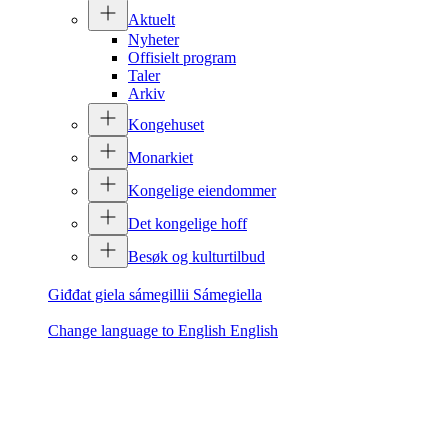
Aktuelt
Nyheter
Offisielt program
Taler
Arkiv
Kongehuset
Monarkiet
Kongelige eiendommer
Det kongelige hoff
Besøk og kulturtilbud
Giđđat giela sámegillii
Sámegiella
Change language to English
English