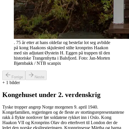
. 75 år etter at hans oldefar og bestefar lot seg avbilde
på kong Haakons skjulested stilte kronprins Haakon
med sin adjutant Øystein H. Eggen på trappen til den
historiske Trangenhytta i Balsfjord. Foto: Jan-Morten
Bjørnbakk / NTB scanpix
Forrige
Neste
+
1
bilder
Kongehuset under 2. verdenskrig
Tyske tropper angrep Norge morgenen 9. april 1940.
Kongefamilien, regjeringen og de fleste av stortingsrepresentantene
rakk å flykte nordover før soldatene rykket inn i Oslo. Kong
Haakon VII og Kronprins Olav dro etterhvert til London der de
ledet den norske eksilregjeringen. Kronprinsesse Märtha og barna