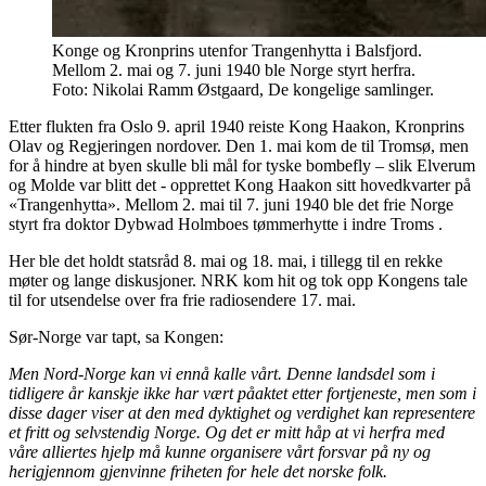
Konge og Kronprins utenfor Trangenhytta i Balsfjord.
Mellom 2. mai og 7. juni 1940 ble Norge styrt herfra.
Foto: Nikolai Ramm Østgaard, De kongelige samlinger.
Etter flukten fra Oslo 9. april 1940 reiste Kong Haakon, Kronprins
Olav og Regjeringen nordover. Den 1. mai kom de til Tromsø, men
for å hindre at byen skulle bli mål for tyske bombefly – slik Elverum
og Molde var blitt det - opprettet Kong Haakon sitt hovedkvarter på
«Trangenhytta». Mellom 2. mai til 7. juni 1940 ble det frie Norge
styrt fra doktor Dybwad Holmboes tømmerhytte i indre Troms .
Her ble det holdt statsråd 8. mai og 18. mai, i tillegg til en rekke
møter og lange diskusjoner. NRK kom hit og tok opp Kongens tale
til for utsendelse over fra frie radiosendere 17. mai.
Sør-Norge var tapt, sa Kongen:
Men Nord-Norge kan vi ennå kalle vårt. Denne landsdel som i
tidligere år kanskje ikke har vært påaktet etter fortjeneste, men som i
disse dager viser at den med dyktighet og verdighet kan representere
et fritt og selvstendig Norge. Og det er mitt håp at vi herfra med
våre alliertes hjelp må kunne organisere vårt forsvar på ny og
herigjennom gjenvinne friheten for hele det norske folk.