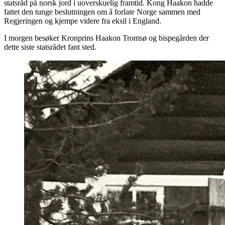
statsråd på norsk jord i uoverskuelig framtid. Kong Haakon hadde
fattet den tunge beslutningen om å forlate Norge sammen med
Regjeringen og kjempe videre fra eksil i England.
I morgen besøker Kronprins Haakon Tromsø og bispegården der
dette siste statsrådet fant sted.