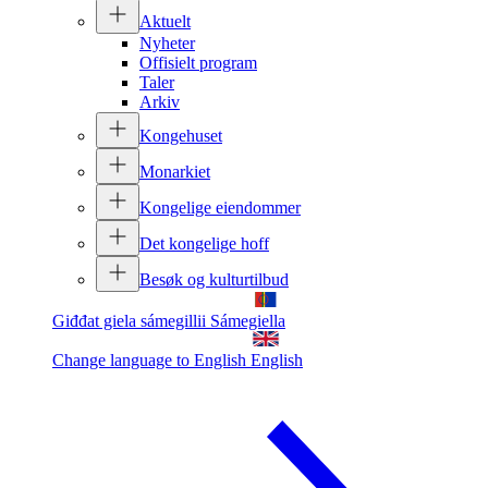
Aktuelt
Nyheter
Offisielt program
Taler
Arkiv
Kongehuset
Monarkiet
Kongelige eiendommer
Det kongelige hoff
Besøk og kulturtilbud
Giđđat giela sámegillii
Sámegiella
Change language to English
English