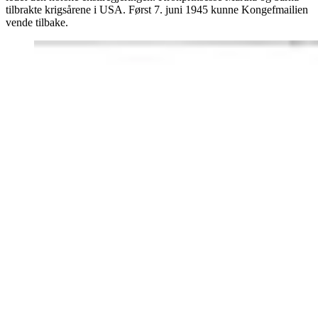
tilbrakte krigsårene i USA. Først 7. juni 1945 kunne Kongefmailien
vende tilbake.