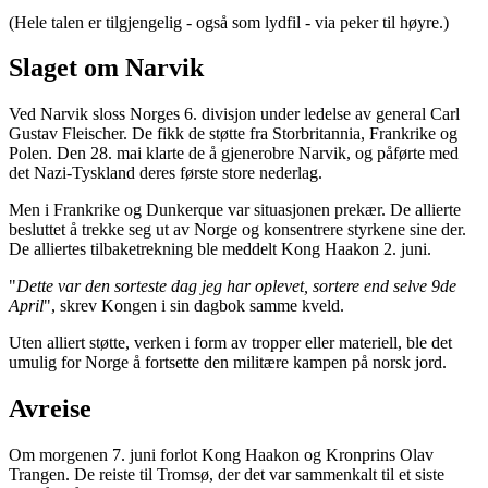
(Hele talen er tilgjengelig - også som lydfil - via peker til høyre.)
Slaget om Narvik
Ved Narvik sloss Norges 6. divisjon under ledelse av general Carl
Gustav Fleischer. De fikk de støtte fra Storbritannia, Frankrike og
Polen. Den 28. mai klarte de å gjenerobre Narvik, og påførte med
det Nazi-Tyskland deres første store nederlag.
Men i Frankrike og Dunkerque var situasjonen prekær. De allierte
besluttet å trekke seg ut av Norge og konsentrere styrkene sine der.
De alliertes tilbaketrekning ble meddelt Kong Haakon 2. juni.
"
Dette var den sorteste dag jeg har oplevet, sortere end selve 9de
April
", skrev Kongen i sin dagbok samme kveld.
Uten alliert støtte, verken i form av tropper eller materiell, ble det
umulig for Norge å fortsette den militære kampen på norsk jord.
Avreise
Om morgenen 7. juni forlot Kong Haakon og Kronprins Olav
Trangen. De reiste til Tromsø, der det var sammenkalt til et siste