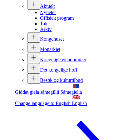
Aktuelt
Nyheter
Offisielt program
Taler
Arkiv
Kongehuset
Monarkiet
Kongelige eiendommer
Det kongelige hoff
Besøk og kulturtilbud
Giđđat giela sámegillii
Sámegiella
Change language to English
English