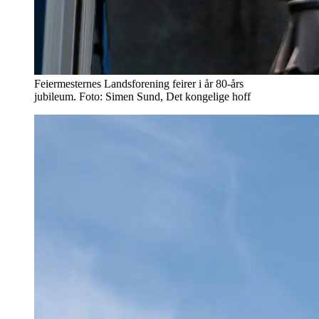
Feiermesternes Landsforening feirer i år 80-års
jubileum. Foto: Simen Sund, Det kongelige hoff