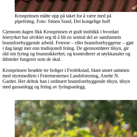
Kronprinsen måtte opp på taket for å være med på
pipefeiing. Foto: Simen Sund, Det kongelige hoff
Gjennom dagen fikk Kronprinsen et godt innblikk i hvordan
feieryrket har utviklet seg til å bli en sentral del av samfunnets
brannforebyggende arbeid. Feierne – eller brannforebyggerne – gjør
i dag langt mer enn tradisjonell feiing. De gjennomfører tilsyn, gir
råd om fyring og brannsikkerhet, og kontrollerer at røykkanaler og
ildsteder fungerer som de skal.
Kronprinsen besøkte tre boliger i Fredrikstad, blant annet sammen
med styremedlem i Feiermesternes Landsforening, Anette N.
Garder. Her deltok han i ordinært brannforebyggende tilsyn, tilsyn
med gassanlegg og feiing av fyringsanlegg.