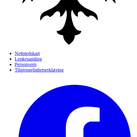
Nettstedskart
Lenkesamling
Personvern
Tilgjengelighetserklæring