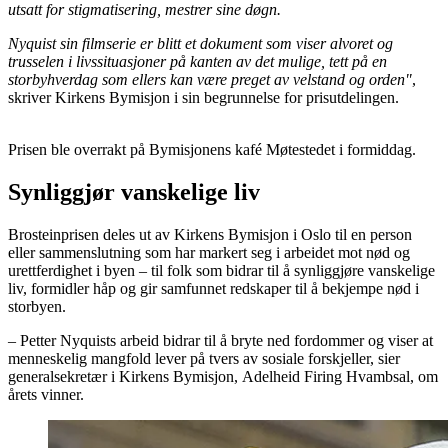
utsatt for stigmatisering, mestrer sine døgn.
Nyquist sin filmserie er blitt et dokument som viser alvoret og
trusselen i livssituasjoner på kanten av det mulige, tett på en
storbyhverdag som ellers kan være preget av velstand og orden"
,
skriver Kirkens Bymisjon i sin begrunnelse for prisutdelingen.
Prisen ble overrakt på Bymisjonens kafé Møtestedet i formiddag.
Synliggjør vanskelige liv
Brosteinprisen deles ut av Kirkens Bymisjon i Oslo til en person
eller sammenslutning som har markert seg i arbeidet mot nød og
urettferdighet i byen – til folk som bidrar til å synliggjøre vanskelige
liv, formidler håp og gir samfunnet redskaper til å bekjempe nød i
storbyen.
– Petter Nyquists arbeid bidrar til å bryte ned fordommer og viser at
menneskelig mangfold lever på tvers av sosiale forskjeller, sier
generalsekretær i Kirkens Bymisjon, Adelheid Firing Hvambsal, om
årets vinner.