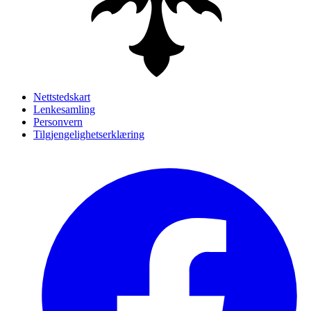
Nettstedskart
Lenkesamling
Personvern
Tilgjengelighetserklæring