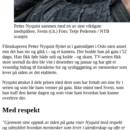
Petter Nyquist sammen med en av sine viktigste
medspillere, Svein (t.h.) Foto: Terje Pedersen / NTB
scanpix
Filmskaperen Petter Nyquist flyttet ut i gatemiljøet i Oslo uten annet
enn det han sto og gikk i - og et kamera. Der bodde han på gata i 52
døgn. Han fikk føle både sult og kulde - og skam. TV-serien fikk
store seertall da den ble vist i desember og januar og har gitt et
vesentlig bidrag til forståelse for og synliggjøring av mennesker som
lever på siden av det etablerte.
Nyquist ønsket å dele prisen med dem som har fortalt om sine liv i
serien og som ble hans venner på gata. Ikke minst med Svein, som
han traff den første dagen og som viste ham hvordan han kunne
overleve der.
Med respekt
"Gjennom sine opptak av tiden på gata viser Nyquist med respekt
og ydmykhet hvordan mennesker som lever i utenforskap og ofte er