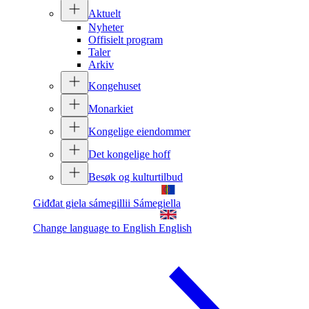
Aktuelt
Nyheter
Offisielt program
Taler
Arkiv
Kongehuset
Monarkiet
Kongelige eiendommer
Det kongelige hoff
Besøk og kulturtilbud
Giđđat giela sámegillii
Sámegiella
Change language to English
English