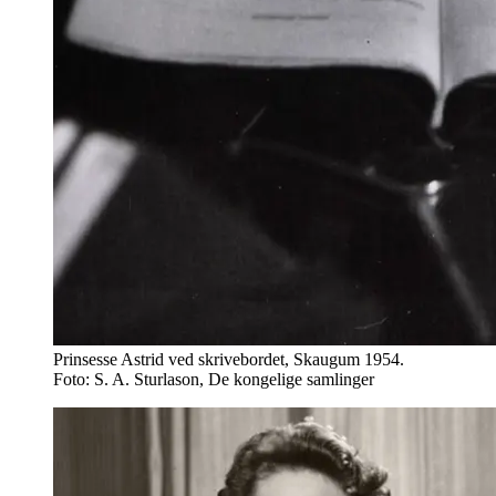
Prinsesse Astrid ved skrivebordet, Skaugum 1954.
Foto: S. A. Sturlason, De kongelige samlinger