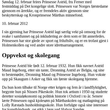
Søndag 12. februar feires Prinsesse Astrid, fru Ferner med
festmiddag på Det kongelige slott. Prinsessen var Norges førstedame
gjennom en årrekke, og er fremdeles aktiv gjennom sine
beskytterskap og Kronprinsesse Märthas minnefond.
10. februar 2012
I sin gjerning har Prinsesse Astrid lagt særlig vekt på omsorg for de
svake i samfunnet og på inkludering av dem som er litt annerledes.
Prinsessen har stor glede av sport og friluftsliv, og er en trofast gjest i
Holmenkollen og ved andre store idrettsarrangement.
Oppvekst og skolegang
Prinsesse Astrid ble født 12. februar 1932. Hun fikk navnet Astrid
Maud Ingeborg, etter sin tante, Dronning Astrid av Belgia, og sine
to bestemødre, Dronning Maud og Prinsesse Ingeborg. Hun vokste
opp på Skaugum i Asker og fikk sin første skolegang hjemme.
Da hun kom tilbake til Norge etter krigen og fem år i landflyktighet,
begynte hun på Nissen Pikeskole. Hun tok artium i 1950 og studerte
deretter sosialøkonomi og politisk historie i Oxford i to år. Senere
lærte Prinsessen også kjolesøm på Märthaskolen og matlagning på
Lolly Ræstads husholdningsskole. Hun forfulgte også sine interesser
for kunsthåndverk, og gikk i lære ved Halvor Sandøs