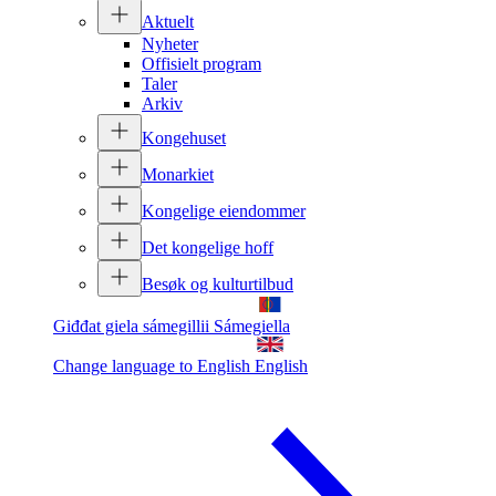
Aktuelt
Nyheter
Offisielt program
Taler
Arkiv
Kongehuset
Monarkiet
Kongelige eiendommer
Det kongelige hoff
Besøk og kulturtilbud
Giđđat giela sámegillii
Sámegiella
Change language to English
English