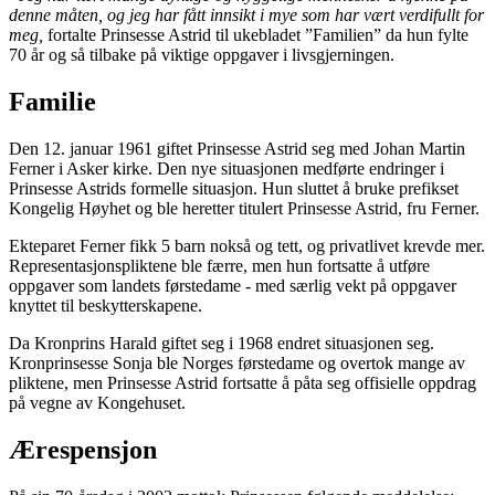
denne måten, og jeg har fått innsikt i mye som har vært verdifullt for
meg,
fortalte Prinsesse Astrid til ukebladet ”Familien” da hun fylte
70 år og så tilbake på viktige oppgaver i livsgjerningen.
Familie
Den 12. januar 1961 giftet Prinsesse Astrid seg med Johan Martin
Ferner i Asker kirke. Den nye situasjonen medførte endringer i
Prinsesse Astrids formelle situasjon. Hun sluttet å bruke prefikset
Kongelig Høyhet og ble heretter titulert Prinsesse Astrid, fru Ferner.
Ekteparet Ferner fikk 5 barn nokså og tett, og privatlivet krevde mer.
Representasjonspliktene ble færre, men hun fortsatte å utføre
oppgaver som landets førstedame - med særlig vekt på oppgaver
knyttet til beskytterskapene.
Da Kronprins Harald giftet seg i 1968 endret situasjonen seg.
Kronprinsesse Sonja ble Norges førstedame og overtok mange av
pliktene, men Prinsesse Astrid fortsatte å påta seg offisielle oppdrag
på vegne av Kongehuset.
Ærespensjon