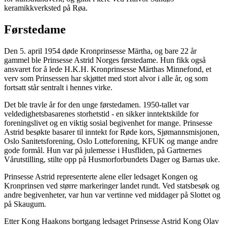
keramikkverksted på Røa.
Førstedame
Den 5. april 1954 døde Kronprinsesse Märtha, og bare 22 år
gammel ble Prinsesse Astrid Norges førstedame. Hun fikk også
ansvaret for å lede H.K.H. Kronprinsesse Märthas Minnefond, et
verv som Prinsessen har skjøttet med stort alvor i alle år, og som
fortsatt står sentralt i hennes virke.
Det ble travle år for den unge førstedamen. 1950-tallet var
veldedighetsbasarenes storhetstid - en sikker inntektskilde for
foreningslivet og en viktig sosial begivenhet for mange. Prinsesse
Astrid besøkte basarer til inntekt for Røde kors, Sjømannsmisjonen,
Oslo Sanitetsforening, Oslo Lotteforening, KFUK og mange andre
gode formål. Hun var på julemesse i Husfliden, på Gartnernes
Vårutstilling, stilte opp på Husmorforbundets Dager og Barnas uke.
Prinsesse Astrid representerte alene eller ledsaget Kongen og
Kronprinsen ved større markeringer landet rundt. Ved statsbesøk og
andre begivenheter, var hun var vertinne ved middager på Slottet og
på Skaugum.
Etter Kong Haakons bortgang ledsaget Prinsesse Astrid Kong Olav