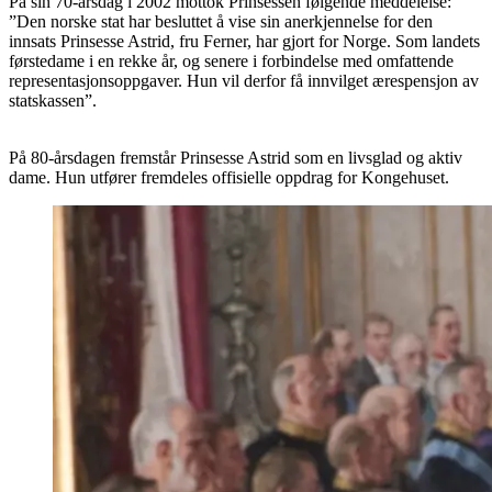
På sin 70-årsdag i 2002 mottok Prinsessen følgende meddelelse:
”Den norske stat har besluttet å vise sin anerkjennelse for den
innsats Prinsesse Astrid, fru Ferner, har gjort for Norge. Som landets
førstedame i en rekke år, og senere i forbindelse med omfattende
representasjonsoppgaver. Hun vil derfor få innvilget ærespensjon av
statskassen”.
På 80-årsdagen fremstår Prinsesse Astrid som en livsglad og aktiv
dame. Hun utfører fremdeles offisielle oppdrag for Kongehuset.