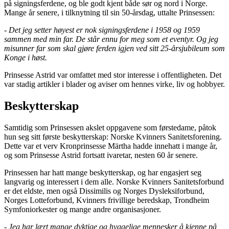
på signingsferdene, og ble godt kjent både sør og nord i Norge.
Mange år senere, i tilknytning til sin 50-årsdag, uttalte Prinsessen:
- Det jeg setter høyest er nok signingsferdene i 1958 og 1959
sammen med min far. De står ennu for meg som et eventyr. Og jeg
misunner far som skal gjøre ferden igjen ved sitt 25-årsjubileum som
Konge i høst.
Prinsesse Astrid var omfattet med stor interesse i offentligheten. Det
var stadig artikler i blader og aviser om hennes virke, liv og hobbyer.
Beskytterskap
Samtidig som Prinsessen akslet oppgavene som førstedame, påtok
hun seg sitt første beskytterskap: Norske Kvinners Sanitetsforening.
Dette var et verv Kronprinsesse Märtha hadde innehatt i mange år,
og som Prinsesse Astrid fortsatt ivaretar, nesten 60 år senere.
Prinsessen har hatt mange beskytterskap, og har engasjert seg
langvarig og interessert i dem alle. Norske Kvinners Sanitetsforbund
er det eldste, men også Dissimilis og Norges Dysleksiforbund,
Norges Lotteforbund, Kvinners frivillige beredskap, Trondheim
Symfoniorkester og mange andre organisasjoner.
-
Jeg har lært mange dyktige og hyggelige mennesker å kjenne på