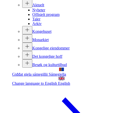
Aktuelt
Nyheter
Offisielt program
Taler
Arkiv
Kongehuset
Monarkiet
Kongelige eiendommer
Det kongelige hoff
Besøk og kulturtilbud
Giđđat giela sámegillii
Sámegiella
Change language to English
English