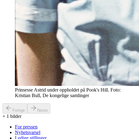
Prinsesse Astrid under oppholdet på Pook's Hill. Foto:
Kristian Bull, De kongelige samlinger
Forrige
Neste
+
1
bilder
For pressen
Nyhetsvarsel
Ledige stillinger