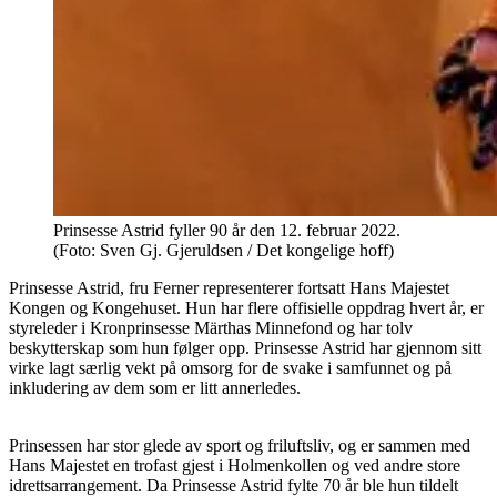
Prinsesse Astrid fyller 90 år den 12. februar 2022.
(Foto: Sven Gj. Gjeruldsen / Det kongelige hoff)
Prinsesse Astrid, fru Ferner representerer fortsatt Hans Majestet
Kongen og Kongehuset. Hun har flere offisielle oppdrag hvert år, er
styreleder i Kronprinsesse Märthas Minnefond og har tolv
beskytterskap som hun følger opp. Prinsesse Astrid har gjennom sitt
virke lagt særlig vekt på omsorg for de svake i samfunnet og på
inkludering av dem som er litt annerledes.
Prinsessen har stor glede av sport og friluftsliv, og er sammen med
Hans Majestet en trofast gjest i Holmenkollen og ved andre store
idrettsarrangement. Da Prinsesse Astrid fylte 70 år ble hun tildelt