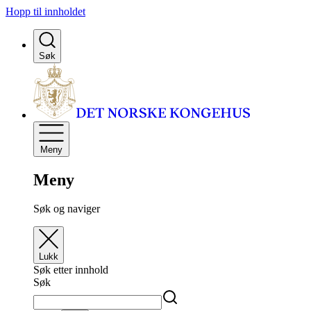
Hopp til innholdet
Søk
Meny
Meny
Søk og naviger
Lukk
Søk etter innhold
Søk