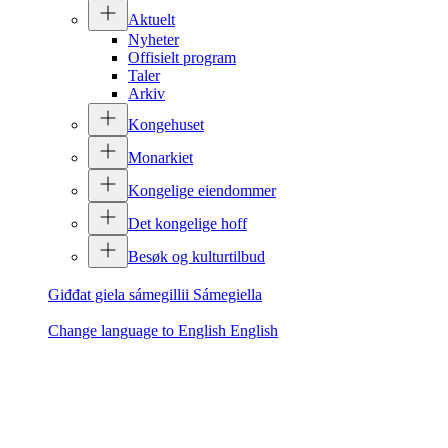
Aktuelt
Nyheter
Offisielt program
Taler
Arkiv
Kongehuset
Monarkiet
Kongelige eiendommer
Det kongelige hoff
Besøk og kulturtilbud
Giđđat giela sámegillii
Sámegiella
Change language to English
English