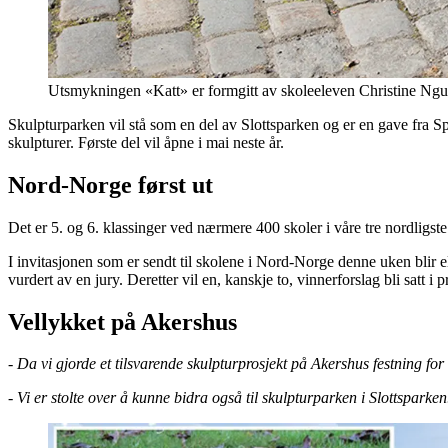
Utsmykningen «Katt» er formgitt av skoleeleven Christine Nguyen
Skulpturparken vil stå som en del av Slottsparken og er en gave fra Sp
skulpturer. Første del vil åpne i mai neste år.
Nord-Norge først ut
Det er 5. og 6. klassinger ved nærmere 400 skoler i våre tre nordligste l
I invitasjonen som er sendt til skolene i Nord-Norge denne uken blir ele
vurdert av en jury. Deretter vil en, kanskje to, vinnerforslag bli sat
Vellykket på Akershus
- Da vi gjorde et tilsvarende skulpturprosjekt på Akershus festning fo
-
Vi er stolte over å kunne bidra også til skulpturparken i Slottspark