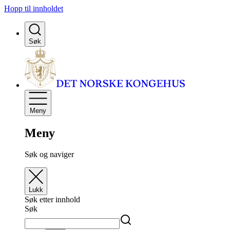
Hopp til innholdet
Søk
Meny
Meny
Søk og naviger
Lukk
Søk etter innhold
Søk