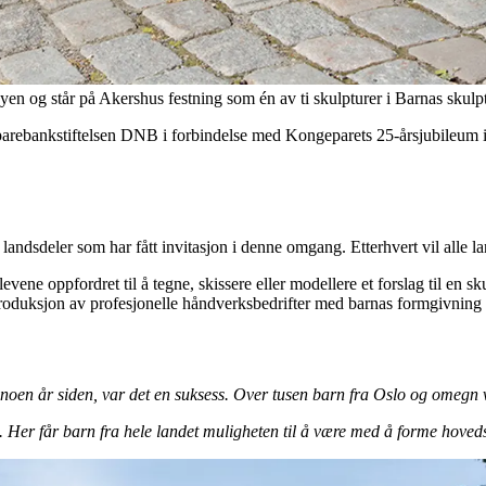
 og står på Akershus festning som én av ti skulpturer i Barnas skulptu
arebankstiftelsen DNB i forbindelse med Kongeparets 25-årsjubileum i 2016
andsdeler som har fått invitasjon i denne omgang. Etterhvert vil alle lands
vene oppfordret til å tegne, skissere eller modellere et forslag til en sk
t i produksjon av profesjonelle håndverksbedrifter med barnas formgivnin
r noen år siden, var det en suksess. Over tusen barn fra Oslo og omegn v
en. Her får barn fra hele landet muligheten til å være med å forme hoved