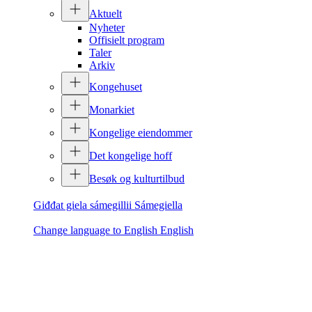
Aktuelt
Nyheter
Offisielt program
Taler
Arkiv
Kongehuset
Monarkiet
Kongelige eiendommer
Det kongelige hoff
Besøk og kulturtilbud
Giđđat giela sámegillii
Sámegiella
Change language to English
English