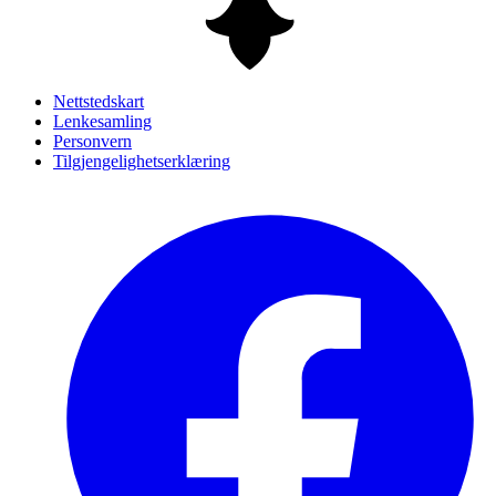
Nettstedskart
Lenkesamling
Personvern
Tilgjengelighetserklæring