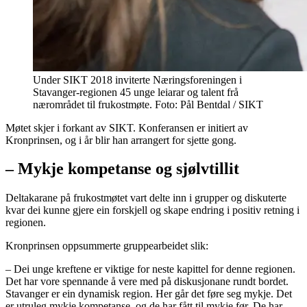
Under SIKT 2018 inviterte Næringsforeningen i
Stavanger-regionen 45 unge leiarar og talent frå
nærområdet til frukostmøte. Foto: Pål Bentdal / SIKT
Møtet skjer i forkant av SIKT. Konferansen er initiert av
Kronprinsen, og i år blir han arrangert for sjette gong.
– Mykje kompetanse og sjølvtillit
Deltakarane på frukostmøtet vart delte inn i grupper og diskuterte
kvar dei kunne gjere ein forskjell og skape endring i positiv retning i
regionen.
Kronprinsen oppsummerte gruppearbeidet slik:
– Dei unge kreftene er viktige for neste kapittel for denne regionen.
Det har vore spennande å vere med på diskusjonane rundt bordet.
Stavanger er ein dynamisk region. Her går det føre seg mykje. Det
er utruleg mykje kompetanse, og de har fått til mykje før. De har