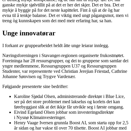
ganske mykje sjølvtillit på at det er her det skjer. Det er bra. Det er
mykje å byggje på for det neste kapittelet. Fint å sjå at de òg har
evna til å tenkje balanse. Det er viktig med ungt pågangsmot, men vi
treng òg kunnskapen som dei med meir erfaring har, sa han.
Unge innovatørar
I forkant av gruppearbeidet heldt åtte unge leiarar innlegg.
Næringsforeningen i Stavanger-regionen organiserte frukostmøtet.
Foreininga har 28 ressursgrupper, og dei to gruppene som samlar dei
yngre medlemmene, Ressursgruppen U37 og Ressursgruppen
Studenter, var representerte ved Christian Jerejian Friestad, Cathrine
Johanne Sønvisen og Trygve Vardenær.
Følgjande presenterte sine bedrifter:
Karoline Sjødal Olsen, administrerande direktør i Blue Lice,
ser på det store problemet med lakselus og korleis det kan
førebyggjast slik at det ikkje får utvikle seg i første omgang.
Eivind Egeland Olsen jobbar som investeringsdirektør
i Nysnø Klimainvesteringer.
Henry Vaage Iversen grunnla Boost AI, som starta opp for 2,5
år sidan og har vakse til over 70 tilsette. Boost AI jobbar med