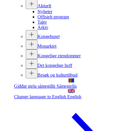
Aktuelt
Nyheter
Offisielt program
Taler
Arkiv
Kongehuset
Monarkiet
Kongelige eiendommer
Det kongelige hoff
Besøk og kulturtilbud
Giđđat giela sámegillii
Sámegiella
Change language to English
English