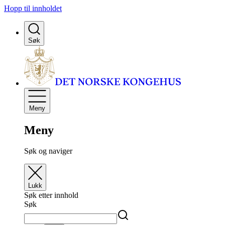
Hopp til innholdet
Søk
Meny
Meny
Søk og naviger
Lukk
Søk etter innhold
Søk