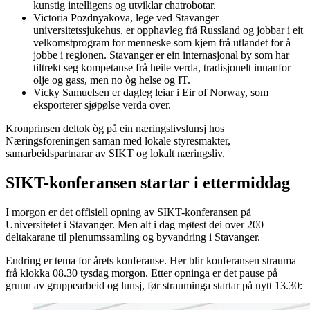
kunstig intelligens og utviklar chatrobotar.
Victoria Pozdnyakova, lege ved Stavanger
universitetssjukehus, er opphavleg frå Russland og jobbar i eit
velkomstprogram for menneske som kjem frå utlandet for å
jobbe i regionen. Stavanger er ein internasjonal by som har
tiltrekt seg kompetanse frå heile verda, tradisjonelt innanfor
olje og gass, men no òg helse og IT.
Vicky Samuelsen er dagleg leiar i Eir of Norway, som
eksporterer sjøpølse verda over.
Kronprinsen deltok òg på ein næringslivslunsj hos
Næringsforeningen saman med lokale styresmakter,
samarbeidspartnarar av SIKT og lokalt næringsliv.
SIKT-konferansen startar i ettermiddag
I morgon er det offisiell opning av SIKT-konferansen på
Universitetet i Stavanger. Men alt i dag møtest dei over 200
deltakarane til plenumssamling og byvandring i Stavanger.
Endring er tema for årets konferanse. Her blir konferansen strauma
frå klokka 08.30 tysdag morgon. Etter opninga er det pause på
grunn av gruppearbeid og lunsj, før strauminga startar på nytt 13.30: