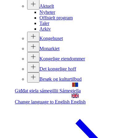
Aktuelt
Nyheter
Offisielt program
Taler
Arkiv
Kongehuset
Monarkiet
Kongelige eiendommer
Det kongelige hoff
Besøk og kulturtilbud
Giđđat giela sámegillii
Sámegiella
Change language to English
English