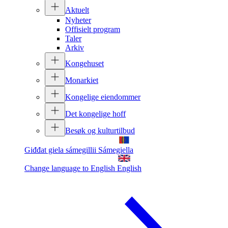
Aktuelt
Nyheter
Offisielt program
Taler
Arkiv
Kongehuset
Monarkiet
Kongelige eiendommer
Det kongelige hoff
Besøk og kulturtilbud
Giđđat giela sámegillii
Sámegiella
Change language to English
English