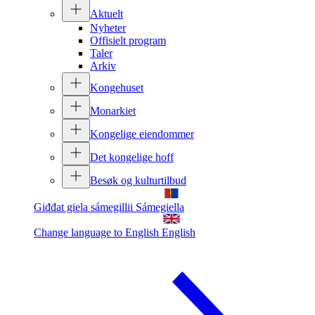
Aktuelt
Nyheter
Offisielt program
Taler
Arkiv
Kongehuset
Monarkiet
Kongelige eiendommer
Det kongelige hoff
Besøk og kulturtilbud
Giđđat giela sámegillii
Sámegiella
Change language to English
English