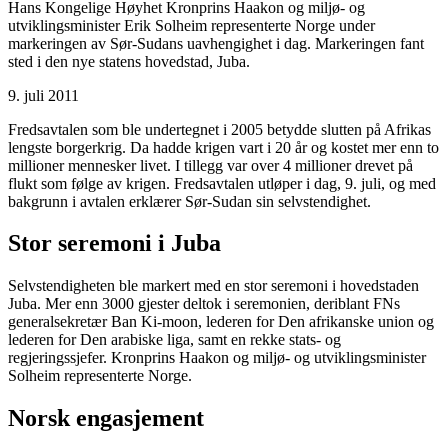
Hans Kongelige Høyhet Kronprins Haakon og miljø- og
utviklingsminister Erik Solheim representerte Norge under
markeringen av Sør-Sudans uavhengighet i dag. Markeringen fant
sted i den nye statens hovedstad, Juba.
9. juli 2011
Fredsavtalen som ble undertegnet i 2005 betydde slutten på Afrikas
lengste borgerkrig. Da hadde krigen vart i 20 år og kostet mer enn to
millioner mennesker livet. I tillegg var over 4 millioner drevet på
flukt som følge av krigen. Fredsavtalen utløper i dag, 9. juli, og med
bakgrunn i avtalen erklærer Sør-Sudan sin selvstendighet.
Stor seremoni i Juba
Selvstendigheten ble markert med en stor seremoni i hovedstaden
Juba. Mer enn 3000 gjester deltok i seremonien, deriblant FNs
generalsekretær Ban Ki-moon, lederen for Den afrikanske union og
lederen for Den arabiske liga, samt en rekke stats- og
regjeringssjefer. Kronprins Haakon og miljø- og utviklingsminister
Solheim representerte Norge.
Norsk engasjement