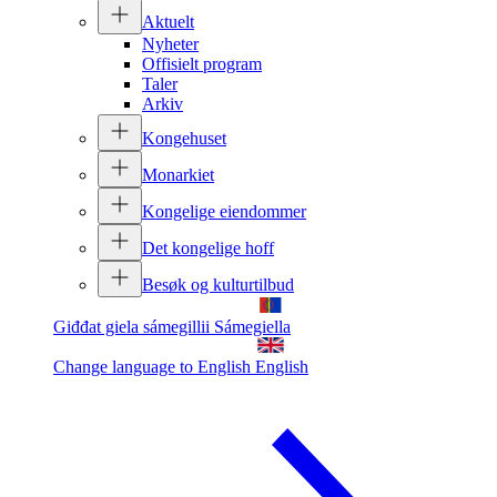
Aktuelt
Nyheter
Offisielt program
Taler
Arkiv
Kongehuset
Monarkiet
Kongelige eiendommer
Det kongelige hoff
Besøk og kulturtilbud
Giđđat giela sámegillii
Sámegiella
Change language to English
English