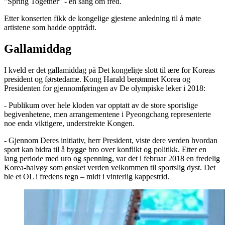
"Spring Together" - en sang om fred.
Etter konserten fikk de kongelige gjestene anledning til å møte
artistene som hadde opptrådt.
Gallamiddag
I kveld er det gallamiddag på Det kongelige slott til ære for Koreas
president og førstedame. Kong Harald berømmet Korea og
Presidenten for gjennomføringen av De olympiske leker i 2018:
- Publikum over hele kloden var opptatt av de store sportslige
begivenhetene, men arrangementene i Pyeongchang representerte
noe enda viktigere, understrekte Kongen.
- Gjennom Deres initiativ, herr President, viste dere verden hvordan
sport kan bidra til å bygge bro over konflikt og politikk. Etter en
lang periode med uro og spenning, var det i februar 2018 en fredelig
Korea-halvøy som ønsket verden velkommen til sportslig dyst. Det
ble et OL i fredens tegn – midt i vinterlig kappestrid.