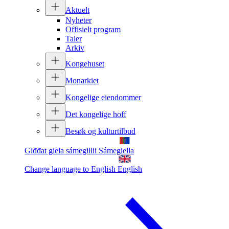
Aktuelt
Nyheter
Offisielt program
Taler
Arkiv
Kongehuset
Monarkiet
Kongelige eiendommer
Det kongelige hoff
Besøk og kulturtilbud
Giđđat giela sámegillii
Sámegiella
Change language to English
English