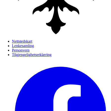
Nettstedskart
Lenkesamling
Personvern
Tilgjengelighetserklæring