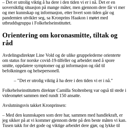
– Det er utrolig viktig å ha dere i den tiden vi er i nå. Det er en
uoversiktlig situasjon på mange måter, men gjennom dere får vi mer
og mer kunnskap og informasjon, etter hvert som tiden går og
pandemien utvikler seg, sa Kronprins Haakon i møtet med
utbruddsgruppa i Folkehelseinstituttet.
Orientering om koronasmitte, tiltak og
råd
Avdelingsdirektør Line Vold og de ulike gruppelederne orienterte
om status for norske covid-19-tilfeller og arbeidet med å spore
smitte, oppdatere symptomer og gi informasjon og råd til
befolkningen og helsepersonell.
–
"Det er utrolig viktig å ha dere i den tiden vi er i nå."
Folkehelseinstituttets direktør Camilla Stoltenberg var også til stede i
videomøtet sammen med rundt 150 ansatte.
Avslutningsvis takket Kronprinsen:
– Med den kunnskapen som dere har, sammen med handlekraft, er
jeg sikker på at vi kommer gjennom dette på den beste måten vi kan.
Tusen takk for det gode og viktige arbeidet dere gjør, og lykke til