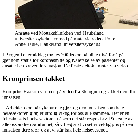
Ansatte ved Mottaksklinikken ved Haukeland
universitetssykehus er med på møte via video. Foto:
Anne Taule, Haukeland universitetssykehus
I Bergen i ettermiddag møttes 300 ledere på ulike nivå for å gå
gjennom status for koronasmitte og ivaretakelse av pasienter og
ansatte i en krevende situasjon. De fleste deltok i møtet via video.
Kronprinsen takket
Kronprins Haakon var med på video fra Skaugum og takket dem for
innsatsen.
– Arbeidet dere på sykehusene gjør, og den innsatsen som hele
helsesektoren gjør, er utrolig viktig for oss alle sammen. Det er en
fellesinnsats i helsesektoren nå som det står respekt av. På vegne av
alle oss andre i samfunnet, så vil jeg si at vi setter veldig pris på den
innsatsen dere gjør, og at vi står bak hele helsevesenet.