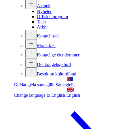
Aktuelt
Nyheter
Offisielt program
Taler
Arkiv
Kongehuset
Monarkiet
Kongelige eiendommer
Det kongelige hoff
Besøk og kulturtilbud
Giđđat giela sámegillii
Sámegiella
Change language to English
English