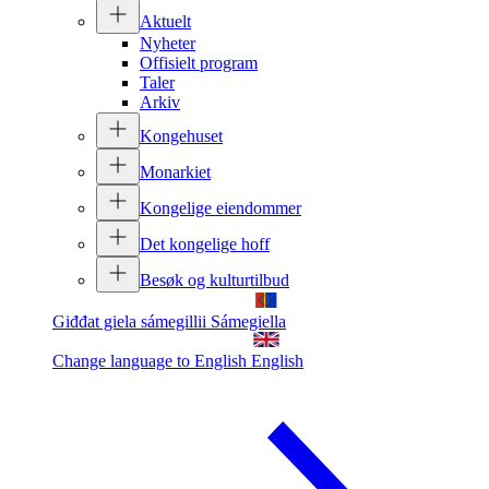
Aktuelt
Nyheter
Offisielt program
Taler
Arkiv
Kongehuset
Monarkiet
Kongelige eiendommer
Det kongelige hoff
Besøk og kulturtilbud
Giđđat giela sámegillii
Sámegiella
Change language to English
English