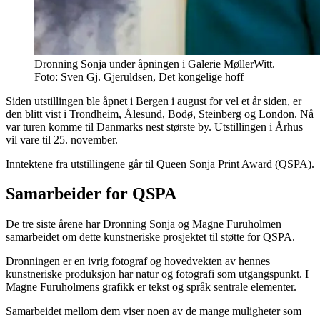
Dronning Sonja under åpningen i Galerie MøllerWitt.
Foto: Sven Gj. Gjeruldsen, Det kongelige hoff
Siden utstillingen ble åpnet i Bergen i august for vel et år siden, er
den blitt vist i Trondheim, Ålesund, Bodø, Steinberg og London. Nå
var turen komme til Danmarks nest største by. Utstillingen i Århus
vil vare til 25. november.
Inntektene fra utstillingene går til Queen Sonja Print Award (QSPA).
Samarbeider for QSPA
De tre siste årene har Dronning Sonja og Magne Furuholmen
samarbeidet om dette kunstneriske prosjektet til støtte for QSPA.
Dronningen er en ivrig fotograf og hovedvekten av hennes
kunstneriske produksjon har natur og fotografi som utgangspunkt. I
Magne Furuholmens grafikk er tekst og språk sentrale elementer.
Samarbeidet mellom dem viser noen av de mange muligheter som