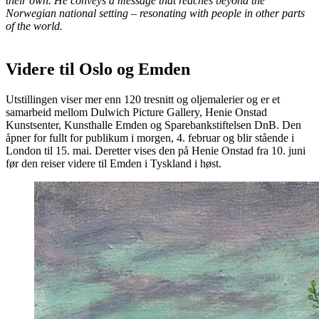
their own. He conveys a message that reaches beyond the
Norwegian national setting – resonating with people in other parts
of the world.
Videre til Oslo og Emden
Utstillingen viser mer enn 120 tresnitt og oljemalerier og er et
samarbeid mellom Dulwich Picture Gallery, Henie Onstad
Kunstsenter, Kunsthalle Emden og Sparebankstiftelsen DnB. Den
åpner for fullt for publikum i morgen, 4. februar og blir stående i
London til 15. mai. Deretter vises den på Henie Onstad fra 10. juni
før den reiser videre til Emden i Tyskland i høst.