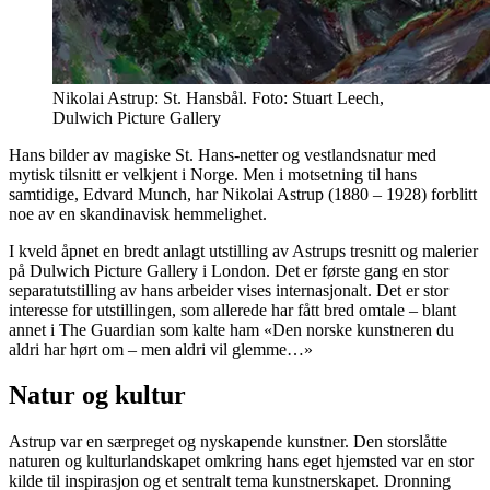
Nikolai Astrup: St. Hansbål. Foto: Stuart Leech,
Dulwich Picture Gallery
Hans bilder av magiske St. Hans-netter og vestlandsnatur med
mytisk tilsnitt er velkjent i Norge. Men i motsetning til hans
samtidige, Edvard Munch, har Nikolai Astrup (1880 – 1928) forblitt
noe av en skandinavisk hemmelighet.
I kveld åpnet en bredt anlagt utstilling av Astrups tresnitt og malerier
på Dulwich Picture Gallery i London. Det er første gang en stor
separatutstilling av hans arbeider vises internasjonalt. Det er stor
interesse for utstillingen, som allerede har fått bred omtale – blant
annet i The Guardian som kalte ham «Den norske kunstneren du
aldri har hørt om – men aldri vil glemme…»
Natur og kultur
Astrup var en særpreget og nyskapende kunstner. Den storslåtte
naturen og kulturlandskapet omkring hans eget hjemsted var en stor
kilde til inspirasjon og et sentralt tema kunstnerskapet. Dronning