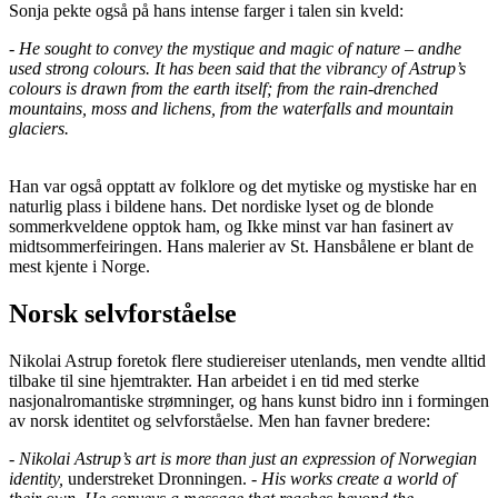
Sonja pekte også på hans intense farger i talen sin kveld:
- He sought to convey the mystique and magic of nature – andhe
used strong colours. It has been said that the vibrancy of Astrup’s
colours is drawn from the earth itself; from the rain-drenched
mountains, moss and lichens, from the waterfalls and mountain
glaciers.
Han var også opptatt av folklore og det mytiske og mystiske har en
naturlig plass i bildene hans. Det nordiske lyset og de blonde
sommerkveldene opptok ham, og Ikke minst var han fasinert av
midtsommerfeiringen. Hans malerier av St. Hansbålene er blant de
mest kjente i Norge.
Norsk selvforståelse
Nikolai Astrup foretok flere studiereiser utenlands, men vendte alltid
tilbake til sine hjemtrakter. Han arbeidet i en tid med sterke
nasjonalromantiske strømninger, og hans kunst bidro inn i formingen
av norsk identitet og selvforståelse. Men han favner bredere:
- Nikolai Astrup’s art is more than just an expression of Norwegian
identity,
understreket Dronningen.
- His works create a world of