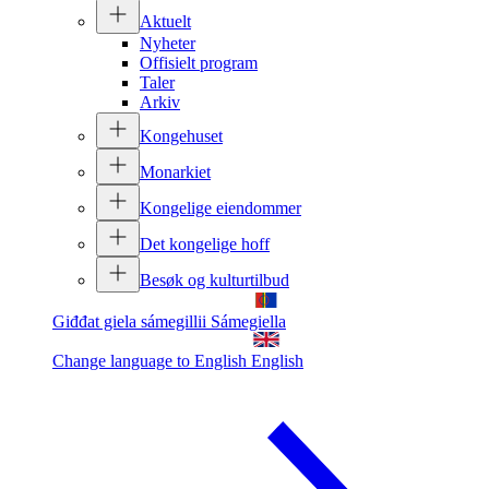
Aktuelt
Nyheter
Offisielt program
Taler
Arkiv
Kongehuset
Monarkiet
Kongelige eiendommer
Det kongelige hoff
Besøk og kulturtilbud
Giđđat giela sámegillii
Sámegiella
Change language to English
English