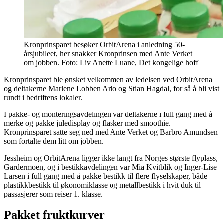
Kronprinsparet besøker OrbitArena i anledning 50-
årsjubileet, her snakker Kronprinsen med Ante Verket
om jobben. Foto: Liv Anette Luane, Det kongelige hoff
Kronprinsparet ble ønsket velkommen av ledelsen ved OrbitArena
og deltakerne Marlene Lobben Arlo og Stian Hagdal, for så å bli vist
rundt i bedriftens lokaler.
I pakke- og monteringsavdelingen var deltakerne i full gang med å
merke og pakke juledisplay og flasker med smoothie.
Kronprinsparet satte seg ned med Ante Verket og Barbro Amundsen
som fortalte dem litt om jobben.
Jessheim og OrbitArena ligger ikke langt fra Norges største flyplass,
Gardermoen, og i bestikkavdelingen var Mia Kvitblik og Inger-Lise
Larsen i full gang med å pakke bestikk til flere flyselskaper, både
plastikkbestikk til økonomiklasse og metallbestikk i hvit duk til
passasjerer som reiser 1. klasse.
Pakket fruktkurver