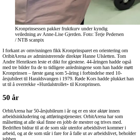
Kronprinsessen pakker fruktkurv under kyndig
veiledning av Anne-Lise Gjerden. Foto: Terje Pedersen
/ NTB scanpix
I forkant av omvisningen fikk Kronprinsparet en orientering om
OribitArena av administrerende direktør Hanne Ulsletten. Tom
Andre Henriksen leste et dikt for gjestene. 44-åringen hadde også
med tre bilder fra de to tidligere anledningene som han hadde møtt
Kronprinsen – første gang som 5-åring i forbindelse med 10-
årsjubileet til Haraldsvangen i 1979. Røde Kors hadde plukket han
ut til å overrekke «Hurdalstrollet» til Kronprinsen.
50 år
OrbitArena har 50-årsjubileum i år og er en stor aktør innen
arbeidsinkludering og attføringstjenester. OrbitArena har som
målsetting at alle skal finne en jobb de mestrer og trives med.
Bedriften bidrar til at de som står utenfor arbeidslivet kommer i
arbeid, og at de som står i fare for å falle ut av arbeidslivet, beholder
jobben.