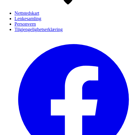
Nettstedskart
Lenkesamling
Personvern
Tilgjengelighetserklæring