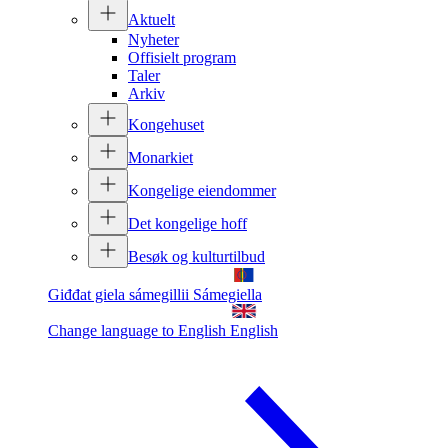
Aktuelt
Nyheter
Offisielt program
Taler
Arkiv
Kongehuset
Monarkiet
Kongelige eiendommer
Det kongelige hoff
Besøk og kulturtilbud
Giđđat giela sámegillii
Sámegiella
Change language to English
English