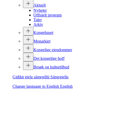
Aktuelt
Nyheter
Offisielt program
Taler
Arkiv
Kongehuset
Monarkiet
Kongelige eiendommer
Det kongelige hoff
Besøk og kulturtilbud
Giđđat giela sámegillii
Sámegiella
Change language to English
English