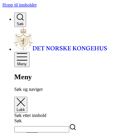
Hopp til innholdet
Søk
Meny
Meny
Søk og naviger
Lukk
Søk etter innhold
Søk