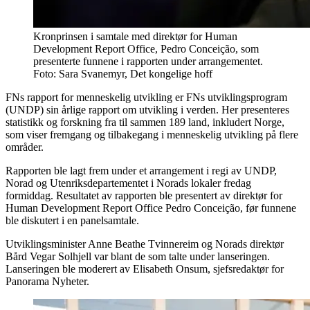
Kronprinsen i samtale med direktør for Human
Development Report Office, Pedro Conceição, som
presenterte funnene i rapporten under arrangementet.
Foto: Sara Svanemyr, Det kongelige hoff
FNs rapport for menneskelig utvikling er FNs utviklingsprogram
(UNDP) sin årlige rapport om utvikling i verden. Her presenteres
statistikk og forskning fra til sammen 189 land, inkludert Norge,
som viser fremgang og tilbakegang i menneskelig utvikling på flere
områder.
Rapporten ble lagt frem under et arrangement i regi av UNDP,
Norad og Utenriksdepartementet i Norads lokaler fredag
formiddag. Resultatet av rapporten ble presentert av direktør for
Human Development Report Office Pedro Conceição, før funnene
ble diskutert i en panelsamtale.
Utviklingsminister Anne Beathe Tvinnereim og Norads direktør
Bård Vegar Solhjell var blant de som talte under lanseringen.
Lanseringen ble moderert av Elisabeth Onsum, sjefsredaktør for
Panorama Nyheter.