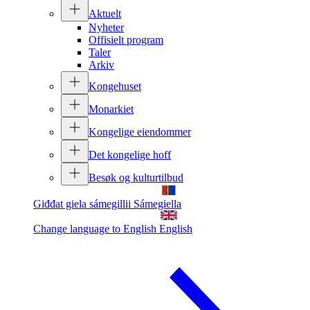
Aktuelt
Nyheter
Offisielt program
Taler
Arkiv
Kongehuset
Monarkiet
Kongelige eiendommer
Det kongelige hoff
Besøk og kulturtilbud
Giđđat giela sámegillii
Sámegiella
Change language to English
English