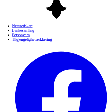
Nettstedskart
Lenkesamling
Personvern
Tilgjengelighetserklæring