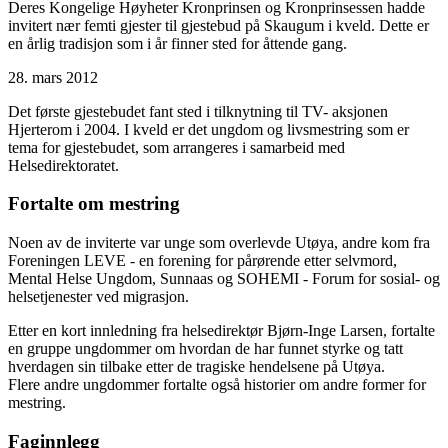
Deres Kongelige Høyheter Kronprinsen og Kronprinsessen hadde
invitert nær femti gjester til gjestebud på Skaugum i kveld. Dette er
en årlig tradisjon som i år finner sted for åttende gang.
28. mars 2012
Det første gjestebudet fant sted i tilknytning til TV- aksjonen
Hjerterom i 2004. I kveld er det ungdom og livsmestring som er
tema for gjestebudet, som arrangeres i samarbeid med
Helsedirektoratet.
Fortalte om mestring
Noen av de inviterte var unge som overlevde Utøya, andre kom fra
Foreningen LEVE - en forening for pårørende etter selvmord,
Mental Helse Ungdom, Sunnaas og SOHEMI - Forum for sosial- og
helsetjenester ved migrasjon.
Etter en kort innledning fra helsedirektør Bjørn-Inge Larsen, fortalte
en gruppe ungdommer om hvordan de har funnet styrke og tatt
hverdagen sin tilbake etter de tragiske hendelsene på Utøya.
Flere andre ungdommer fortalte også historier om andre former for
mestring.
Faginnlegg