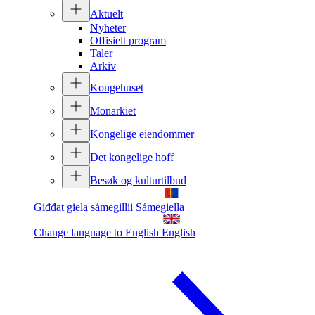
Aktuelt
Nyheter
Offisielt program
Taler
Arkiv
Kongehuset
Monarkiet
Kongelige eiendommer
Det kongelige hoff
Besøk og kulturtilbud
Giđđat giela sámegillii
Sámegiella
Change language to English
English