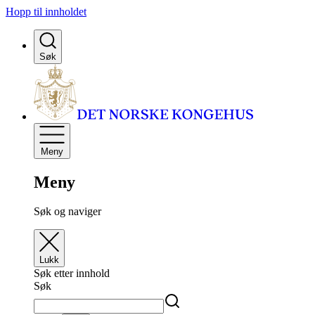
Hopp til innholdet
Søk
Meny
Meny
Søk og naviger
Lukk
Søk etter innhold
Søk