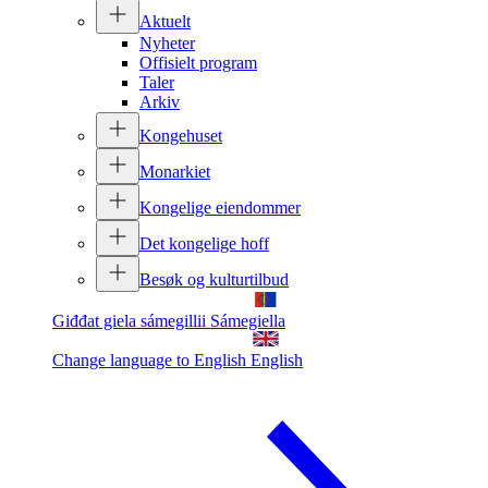
Aktuelt
Nyheter
Offisielt program
Taler
Arkiv
Kongehuset
Monarkiet
Kongelige eiendommer
Det kongelige hoff
Besøk og kulturtilbud
Giđđat giela sámegillii
Sámegiella
Change language to English
English