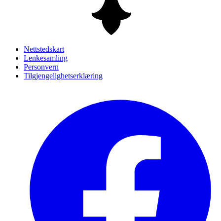
Nettstedskart
Lenkesamling
Personvern
Tilgjengelighetserklæring