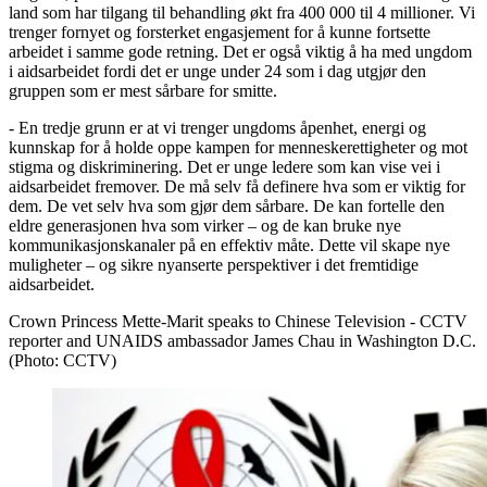
land som har tilgang til behandling økt fra 400 000 til 4 millioner. Vi
trenger fornyet og forsterket engasjement for å kunne fortsette
arbeidet i samme gode retning. Det er også viktig å ha med ungdom
i aidsarbeidet fordi det er unge under 24 som i dag utgjør den
gruppen som er mest sårbare for smitte.
- En tredje grunn er at vi trenger ungdoms åpenhet, energi og
kunnskap for å holde oppe kampen for menneskerettigheter og mot
stigma og diskriminering. Det er unge ledere som kan vise vei i
aidsarbeidet fremover. De må selv få definere hva som er viktig for
dem. De vet selv hva som gjør dem sårbare. De kan fortelle den
eldre generasjonen hva som virker – og de kan bruke nye
kommunikasjonskanaler på en effektiv måte. Dette vil skape nye
muligheter – og sikre nyanserte perspektiver i det fremtidige
aidsarbeidet.
Crown Princess Mette-Marit speaks to Chinese Television - CCTV
reporter and UNAIDS ambassador James Chau in Washington D.C.
(Photo: CCTV)