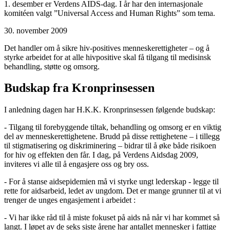
1. desember er Verdens AIDS-dag. I år har den internasjonale
komitéen valgt ”Universal Access and Human Rights” som tema.
30. november 2009
Det handler om å sikre hiv-positives menneskerettigheter – og å
styrke arbeidet for at alle hivpositive skal få tilgang til medisinsk
behandling, støtte og omsorg.
Budskap fra Kronprinsessen
I anledning dagen har H.K.K. Kronprinsessen følgende budskap:
- Tilgang til forebyggende tiltak, behandling og omsorg er en viktig
del av menneskerettighetene. Brudd på disse rettighetene – i tillegg
til stigmatisering og diskriminering – bidrar til å øke både risikoen
for hiv og effekten den får. I dag, på Verdens Aidsdag 2009,
inviteres vi alle til å engasjere oss og bry oss.
- For å stanse aidsepidemien må vi styrke ungt lederskap - legge til
rette for aidsarbeid, ledet av ungdom. Det er mange grunner til at vi
trenger de unges engasjement i arbeidet :
- Vi har ikke råd til å miste fokuset på aids nå når vi har kommet så
langt. I løpet av de seks siste årene har antallet mennesker i fattige