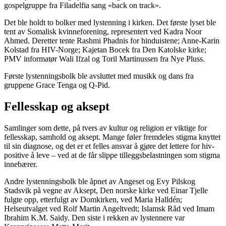
gospelgruppe fra Filadelfia sang «back on track».
Det ble holdt to bolker med lystenning i kirken. Det første lyset ble
tent av Somalisk kvinneforening, representert ved Kadra Noor
Ahmed. Deretter tente Rashmi Phadnis for hinduistene; Anne-Karin
Kolstad fra HIV-Norge; Kajetan Bocek fra Den Katolske kirke;
PMV informatør Wali Ifzal og Toril Martinussen fra Nye Pluss.
Første lystenningsbolk ble avsluttet med musikk og dans fra
gruppene Grace Tenga og Q-Pid.
Fellesskap og aksept
Samlinger som dette, på tvers av kultur og religion er viktige for
fellesskap, samhold og aksept. Mange føler fremdeles stigma knyttet
til sin diagnose, og det er et felles ansvar å gjøre det lettere for hiv-
positive å leve – ved at de får slippe tilleggsbelastningen som stigma
innebærer.
Andre lystenningsbolk ble åpnet av Angeset og Evy Pilskog
Stadsvik på vegne av Aksept, Den norske kirke ved Einar Tjelle
fulgte opp, etterfulgt av Domkirken, ved Maria Halldén;
Helseutvalget ved Rolf Martin Angeltvedt; Islamsk Råd ved Imam
Ibrahim K.M. Saidy. Den siste i rekken av lystennere var