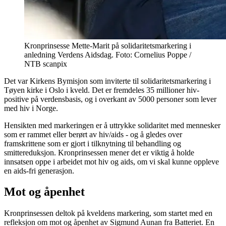
Kronprinsesse Mette-Marit på solidaritetsmarkering i
anledning Verdens Aidsdag. Foto: Cornelius Poppe /
NTB scanpix
Det var Kirkens Bymisjon som inviterte til solidaritetsmarkering i
Tøyen kirke i Oslo i kveld. Det er fremdeles 35 millioner hiv-
positive på verdensbasis, og i overkant av 5000 personer som lever
med hiv i Norge.
Hensikten med markeringen er å uttrykke solidaritet med mennesker
som er rammet eller berørt av hiv/aids - og å gledes over
framskrittene som er gjort i tilknytning til behandling og
smittereduksjon. Kronprinsessen mener det er viktig å holde
innsatsen oppe i arbeidet mot hiv og aids, om vi skal kunne oppleve
en aids-fri generasjon.
Mot og åpenhet
Kronprinsessen deltok på kveldens markering, som startet med en
refleksjon om mot og åpenhet av Sigmund Aunan fra Batteriet. En