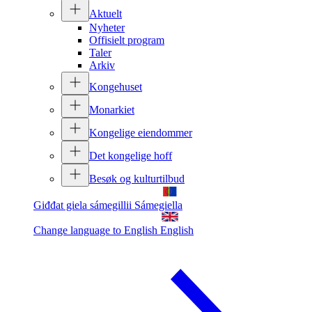
Aktuelt
Nyheter
Offisielt program
Taler
Arkiv
Kongehuset
Monarkiet
Kongelige eiendommer
Det kongelige hoff
Besøk og kulturtilbud
Giđđat giela sámegillii
Sámegiella
Change language to English
English