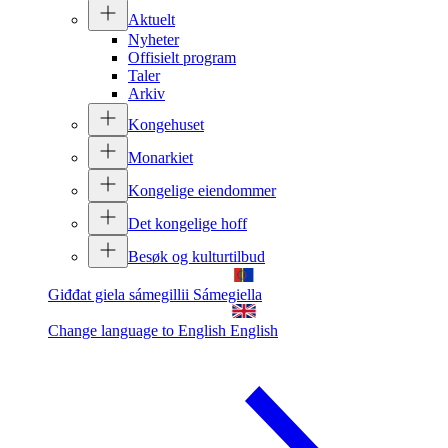
Aktuelt
Nyheter
Offisielt program
Taler
Arkiv
Kongehuset
Monarkiet
Kongelige eiendommer
Det kongelige hoff
Besøk og kulturtilbud
Giđđat giela sámegillii
Sámegiella
Change language to English
English