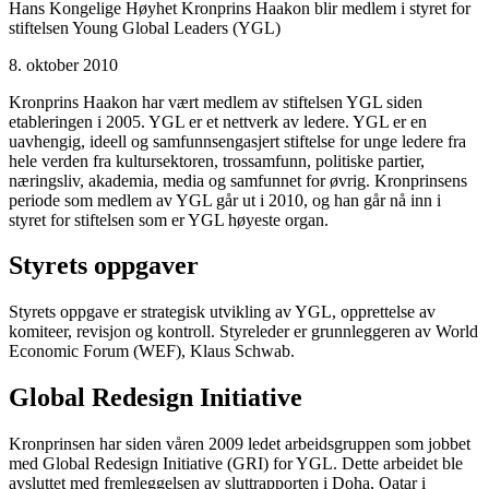
Hans Kongelige Høyhet Kronprins Haakon blir medlem i styret for
stiftelsen Young Global Leaders (YGL)
8. oktober 2010
Kronprins Haakon har vært medlem av stiftelsen YGL siden
etableringen i 2005. YGL er et nettverk av ledere. YGL er en
uavhengig, ideell og samfunnsengasjert stiftelse for unge ledere fra
hele verden fra kultursektoren, trossamfunn, politiske partier,
næringsliv, akademia, media og samfunnet for øvrig. Kronprinsens
periode som medlem av YGL går ut i 2010, og han går nå inn i
styret for stiftelsen som er YGL høyeste organ.
Styrets oppgaver
Styrets oppgave er strategisk utvikling av YGL, opprettelse av
komiteer, revisjon og kontroll. Styreleder er grunnleggeren av World
Economic Forum (WEF), Klaus Schwab.
Global Redesign Initiative
Kronprinsen har siden våren 2009 ledet arbeidsgruppen som jobbet
med Global Redesign Initiative (GRI) for YGL. Dette arbeidet ble
avsluttet med fremleggelsen av sluttrapporten i Doha, Qatar i