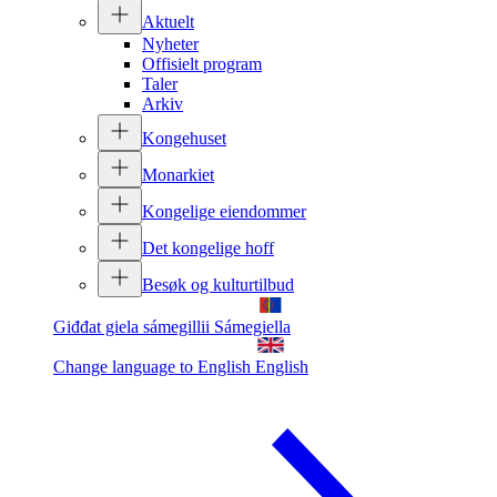
Aktuelt
Nyheter
Offisielt program
Taler
Arkiv
Kongehuset
Monarkiet
Kongelige eiendommer
Det kongelige hoff
Besøk og kulturtilbud
Giđđat giela sámegillii
Sámegiella
Change language to English
English