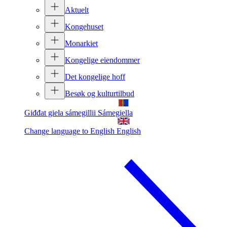
Aktuelt
Kongehuset
Monarkiet
Kongelige eiendommer
Det kongelige hoff
Besøk og kulturtilbud
Giđđat giela sámegillii
Sámegiella
Change language to English
English