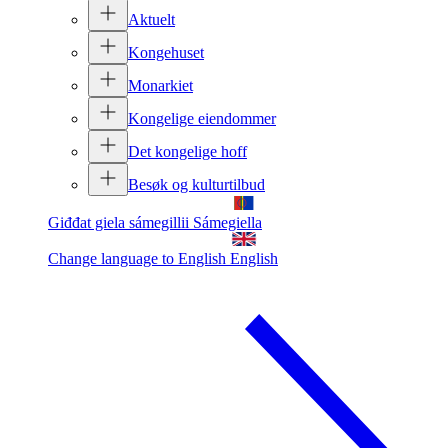
Aktuelt
Kongehuset
Monarkiet
Kongelige eiendommer
Det kongelige hoff
Besøk og kulturtilbud
Giđđat giela sámegillii
Sámegiella
Change language to English
English