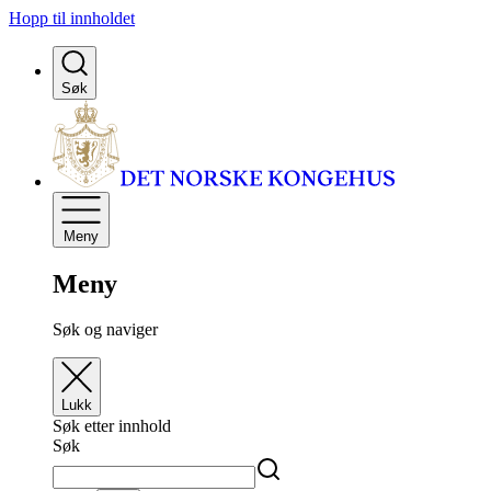
Hopp til innholdet
Søk
Meny
Meny
Søk og naviger
Lukk
Søk etter innhold
Søk