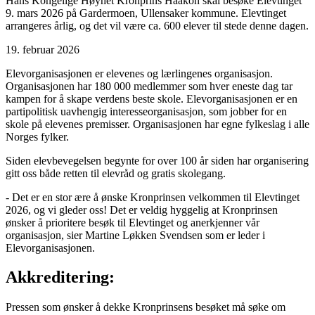
Hans Kongelige Høyhet Kronprins Haakon skal besøke Elevtinget
9. mars 2026 på Gardermoen, Ullensaker kommune. Elevtinget
arrangeres årlig, og det vil være ca. 600 elever til stede denne dagen.
19. februar 2026
Elevorganisasjonen er elevenes og lærlingenes organisasjon.
Organisasjonen har 180 000 medlemmer som hver eneste dag tar
kampen for å skape verdens beste skole. Elevorganisasjonen er en
partipolitisk uavhengig interesseorganisasjon, som jobber for en
skole på elevenes premisser. Organisasjonen har egne fylkeslag i alle
Norges fylker.
Siden elevbevegelsen begynte for over 100 år siden har organisering
gitt oss både retten til elevråd og gratis skolegang.
- Det er en stor ære å ønske Kronprinsen velkommen til Elevtinget
2026, og vi gleder oss! Det er veldig hyggelig at Kronprinsen
ønsker å prioritere besøk til Elevtinget og anerkjenner vår
organisasjon, sier Martine Løkken Svendsen som er leder i
Elevorganisasjonen.
Akkreditering:
Pressen som ønsker å dekke Kronprinsens besøket må søke om