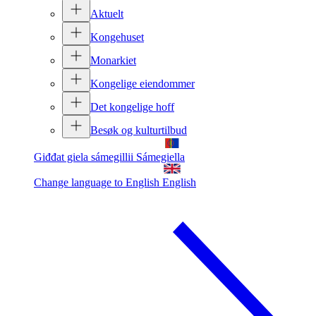
Aktuelt
Kongehuset
Monarkiet
Kongelige eiendommer
Det kongelige hoff
Besøk og kulturtilbud
Giđđat giela sámegillii
Sámegiella
Change language to English
English