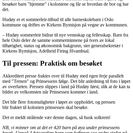
besøker barn "hjemme" i koloniene og får se hvordan de bor og har
det.
Hudøy er et sommerleir-tilbud til alle barneskolebarn i Oslo
kommune og driftes av Kirkens Bymisjon på vegne av kommunen.
– Hudøy sommerleir bidrar til nye vennskap og fellesskap. Barn fra
hele Oslo deler de samme sommerminnene på tvers av lokal
tilhørighet, status og økonomisk bakgrunn, sier generalsekretær i
Kirkens Bymisjon, Adelheid Firing Hvambsal.
Til pressen: Praktisk om besøket
Akkreditert presse fraktes over til Hudøy med egen ferje parallelt
med "Ternen" og Prinsessens følge. Det blir anledning til foto i løpet
av overfarten. Pressen slippes i land på Hudøy først, slik at de kan ta
bilder av velkomsten når Prinsessen kommer i land.
Det blir flere fotomuligheter i løpet av oppholdet, og pressen
blir fraktet til kolonien prinsessen skal besøke.
Det er meldt strålende vær denne dagen, så husk solkrem!
NB, vi minner om at det er 420 barn på øya under prinsessens
besøk. Unngå å fotografere barn som befinner seg andre steder på