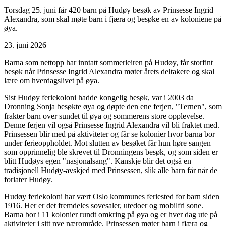
Torsdag 25. juni får 420 barn på Hudøy besøk av Prinsesse Ingrid
Alexandra, som skal møte barn i fjæra og besøke en av koloniene på
øya.
23. juni 2026
Barna som nettopp har inntatt sommerleiren på Hudøy, får storfint
besøk når Prinsesse Ingrid Alexandra møter årets deltakere og skal
lære om hverdagslivet på øya.
Sist Hudøy feriekoloni hadde kongelig besøk, var i 2003 da
Dronning Sonja besøkte øya og døpte den ene ferjen, "Ternen", som
frakter barn over sundet til øya og sommerens store opplevelse.
Denne ferjen vil også Prinsesse Ingrid Alexandra vil bli fraktet med.
Prinsessen blir med på aktiviteter og får se kolonier hvor barna bor
under ferieoppholdet. Mot slutten av besøket får hun høre sangen
som opprinnelig ble skrevet til Dronningens besøk, og som siden er
blitt Hudøys egen "nasjonalsang". Kanskje blir det også en
tradisjonell Hudøy-avskjed med Prinsessen, slik alle barn får når de
forlater Hudøy.
Hudøy feriekoloni har vært Oslo kommunes feriested for barn siden
1916. Her er det fremdeles sovesaler, utedoer og mobilfri sone.
Barna bor i 11 kolonier rundt omkring på øya og er hver dag ute på
aktiviteter i sitt nye nærområde. Prinsessen møter barn i fjæra og