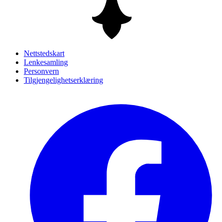
Nettstedskart
Lenkesamling
Personvern
Tilgjengelighetserklæring