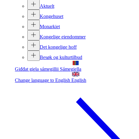
Aktuelt
Kongehuset
Monarkiet
Kongelige eiendommer
Det kongelige hoff
Besøk og kulturtilbud
Giđđat giela sámegillii
Sámegiella
Change language to English
English