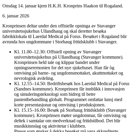
Onsdag 14. januar kjem H.K.H. Kronprins Haakon til Rogaland.
6. januar 2026
Kronprinsen deltar under den offisielle opninga av Stavanger
universitetssjukehus Ullandhaug og skal deretter besøka
fabrikklokala til Laerdal Medical på Forus. Besøket i Rogaland blir
avrunda hos ungdommane i Storhaug fritidsklubb i Stavanger.
Kl. 11.00–12.30: Offisiell opning av Stavanger
universitetssjukehus på Ullandhaug (Stavanger kommune).
Kronprinsen held tale og klippar bandet under
opningsseremonien for det nye sjukehuset. Han får òg
omvising på barne- og ungdomsmottaket, akuttmottaket og
nevrologisk avdeling.
Kl. 12.55–14.50: Bedriftsbesøk hos Laerdal Medical på Forus
(Sandnes kommune). Kronprinsen får innblikk i innovasjon
og simuleringsteknologi som bidreg til betre
pasientbehandling globalt. Programmet omfattar lunsj med
korte presentasjonar og omvising i produksjonen.
Kl. 15.15–16.00: Besøk på Storhaug fritidsklubb (Stavanger
kommune). Kronprinsen møter ungdommar, får omvising og
deltek i samtalar om medverknad og fritidstilbod. Det blir
musikkinnslag og aktivitetar i klubben.
Presse som ønsker å dekka besøket må vera akkrediterte.