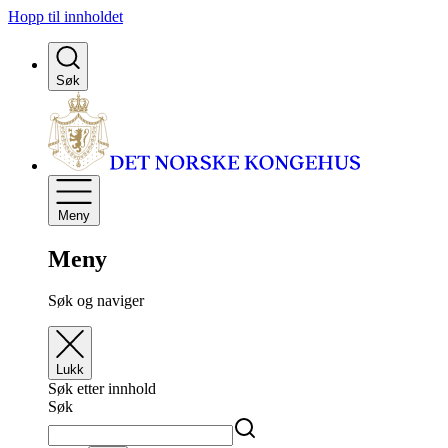
Hopp til innholdet
Søk
Meny
Meny
Søk og naviger
Lukk
Søk etter innhold
Søk