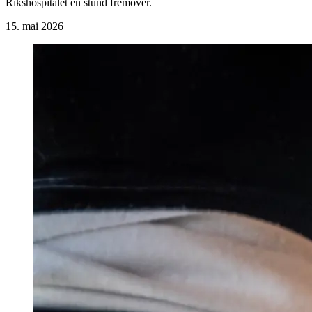
Rikshospitalet en stund fremover.
15. mai 2026