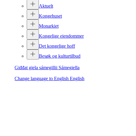
Aktuelt
Kongehuset
Monarkiet
Kongelige eiendommer
Det kongelige hoff
Besøk og kulturtilbud
Giđđat giela sámegillii
Sámegiella
Change language to English
English