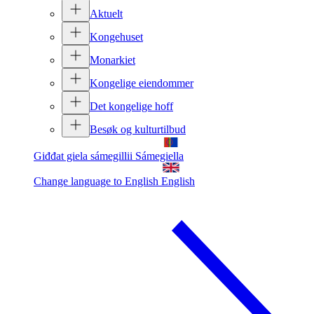
Aktuelt
Kongehuset
Monarkiet
Kongelige eiendommer
Det kongelige hoff
Besøk og kulturtilbud
Giđđat giela sámegillii
Sámegiella
Change language to English
English