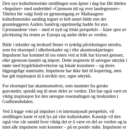
Den nye kulturhistoriske utstillingen som åpner i dag har fått tittelen
«Impulser» med undertittel «Gjennom tid og over landegrenser».
Tittelen ble valgt fordi en gjennomgang av Maihaugens
kulturhistoriske samling tegner et helt annet bilde enn det
grunnleggeren Anders Sandvig opprinnelig hadde for øye.
Gjenstandene viser – med et nytt og friskt perspektiv – klare spor av
påvirkning fra resten av Europa og andre deler av verden.
Både i tekstiler og treskurd finner vi tydelig påvirkningen utenfra,
som for eksempel i silkebrokader og i rike akantusskjæringer.
Impulsene har kommet til oss enten ved at folk har krysset grenser,
eller gjennom handel og import. Dette inspirerte til særegne uttrykk i
møte med bygdehåndverkerne og lokale kunstnere – og deres
tilgjengelige materialer. Impulsene har ikke ført til kopiering, men
har gitt inspirasjon til å utvikle nye, egne uttrykk.
For eksempel har akantusmotivet, som stammer fra greske
gravsteder, spredd seg til store deler av verden. Det har også vært en
viktig inspirasjon for den særegne rosemalingen og treskurden i
Gudbrandsdalen.
Ved å legge vekt på impulser i et internasjonalt perspektiv, vil
utstillingen kaste et nytt lys på våre kulturskatter. Kanskje vil den
også vise vår samtid hvor viktig det er å være en del av verden og ta
imot alle impulsene som kommer – på en positiv måte. Impulsene er