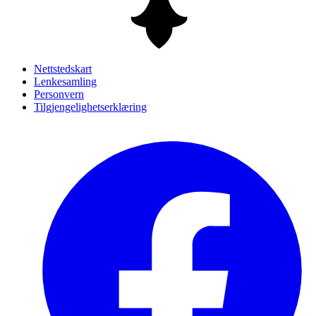
Nettstedskart
Lenkesamling
Personvern
Tilgjengelighetserklæring