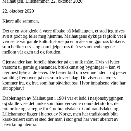
Maihaugen, Lillehammer, 22. oktober 2020.
22. oktober 2020
Kjære alle sammen,
Det er en stor glede å være tilbake på Maihaugen, et sted jeg trives
svært godt og føler meg hjemme. Maihaugens dyktige fagfolk vet å
verdsette vår gamle kulturhistorie på en måte som gjør oss klokere,
som beriker oss – og som hjelper oss til å se sammenhengene
mellom vår egen tid og fortiden.
Gjenstander kan fortelle historier på en unik måte. Hvis vi lytter
varsomt til gamle gjenstander, brukskunst og bygninger – kan vi
nærmest høre at de lever. De bærer bud om svunne tider – og peker
samtidig fremover, på oss som lever i dag. De viser oss hvor vi
kommer fra, og hva som har påvirket oss. Hvor impulsene våre har
sitt opphav!
Etableringen av Maihaugen i 1904 var et ledd i nasjonsbyggingen
og skulle vise det unike som håndverkerne i området sto for, det
rotnorske og særegne for Gudbrandsdalen. Gudbrandsdalen og
Lillehammer ligger i hjertet av Norge, men har tradisjonelt blitt
karakterisert som et sted der man i stor grad har vært uberørt av
påvirkning utenfra.