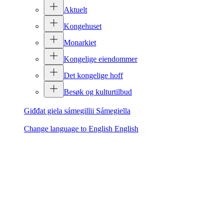
Aktuelt
Kongehuset
Monarkiet
Kongelige eiendommer
Det kongelige hoff
Besøk og kulturtilbud
Giđđat giela sámegillii
Sámegiella
Change language to English
English