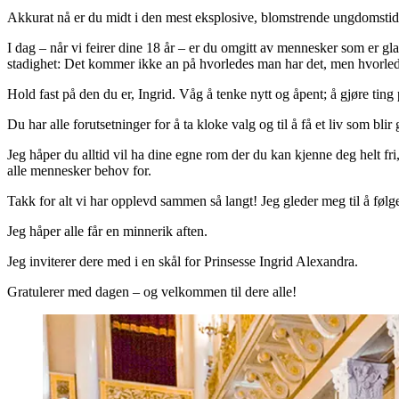
Akkurat nå er du midt i den mest eksplosive, blomstrende ungdomstiden. S
I dag – når vi feirer dine 18 år – er du omgitt av mennesker som er gla
stadighet: Det kommer ikke an på hvorledes man har det, men hvorledes
Hold fast på den du er, Ingrid. Våg å tenke nytt og åpent; å gjøre ting
Du har alle forutsetninger for å ta kloke valg og til å få et liv som b
Jeg håper du alltid vil ha dine egne rom der du kan kjenne deg helt fri, 
alle mennesker behov for.
Takk for alt vi har opplevd sammen så langt! Jeg gleder meg til å følge
Jeg håper alle får en minnerik aften.
Jeg inviterer dere med i en skål for Prinsesse Ingrid Alexandra.
Gratulerer med dagen – og velkommen til dere alle!