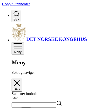
Hopp til innholdet
Søk
Meny
Meny
Søk og naviger
Lukk
Søk etter innhold
Søk