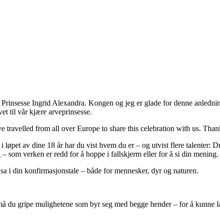
g, Prinsesse Ingrid Alexandra. Kongen og jeg er glade for denne anledning
t til vår kjære arveprinsesse.
ve travelled from all over Europe to share this celebration with us. Tha
i løpet av dine 18 år har du vist hvem du er – og utvist flere talenter: 
 som verken er redd for å hoppe i fallskjerm eller for å si din mening. 
a i din konfirmasjonstale – både for mennesker, dyr og naturen.
må du gripe mulighetene som byr seg med begge hender – for å kunne lag