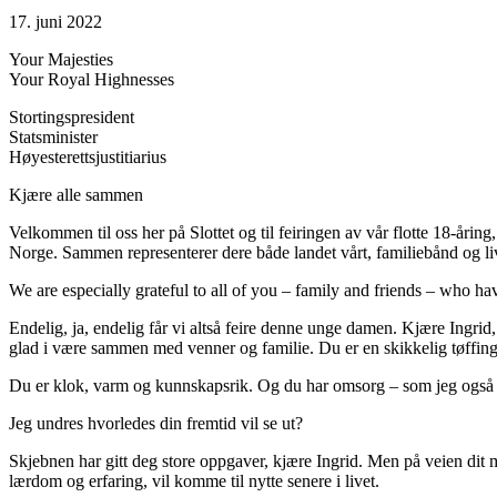
17. juni 2022
Your Majesties
Your Royal Highnesses
Stortingspresident
Statsminister
Høyesterettsjustitiarius
Kjære alle sammen
Velkommen til oss her på Slottet og til feiringen av vår flotte 18-årin
Norge. Sammen representerer dere både landet vårt, familiebånd og live
We are especially grateful to all of you – family and friends – who ha
Endelig, ja, endelig får vi altså feire denne unge damen. Kjære Ingrid, 
glad i være sammen med venner og familie. Du er en skikkelig tøffing –
Du er klok, varm og kunnskapsrik. Og du har omsorg – som jeg også s
Jeg undres hvorledes din fremtid vil se ut?
Skjebnen har gitt deg store oppgaver, kjære Ingrid. Men på veien dit 
lærdom og erfaring, vil komme til nytte senere i livet.