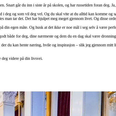
nart går du inn i siste år på skolen, og har russetiden foran deg. Ja, ko
d i deg og som vil deg vel. Og du skal vite at du alltid kan komme og sø
 man tar det. Det har hjulpet meg meget gjennom livet. Og disse ordene
 på din egen måte. Og husk at det ikke er noe mål i seg selv å være perfe
lir godt både for deg, dine nærmeste og dem du en dag skal være dronning
der du kan hente næring, hvile og inspirasjon – slik jeg gjennom mitt liv h
 deg videre på din livsvei.