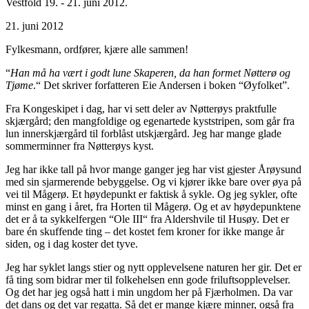
Vestfold 19. - 21. juni 2012.
21. juni 2012
Fylkesmann, ordfører, kjære alle sammen!
“
Han må ha vært i godt lune Skaperen, da han formet Nøtterø og
Tjøme
.“ Det skriver forfatteren Eie Andersen i boken “Øyfolket”.
Fra Kongeskipet i dag, har vi sett deler av Nøtterøys praktfulle
skjærgård; den mangfoldige og egenartede kyststripen, som går fra
lun innerskjærgård til forblåst utskjærgård. Jeg har mange glade
sommerminner fra Nøtterøys kyst.
Jeg har ikke tall på hvor mange ganger jeg har vist gjester Årøysund
med sin sjarmerende bebyggelse. Og vi kjører ikke bare over øya på
vei til Mågerø. Et høydepunkt er faktisk å sykle. Og jeg sykler, ofte
minst en gang i året, fra Horten til Mågerø. Og et av høydepunktene
det er å ta sykkelfergen “Ole III“ fra Aldershvile til Husøy. Det er
bare én skuffende ting – det kostet fem kroner for ikke mange år
siden, og i dag koster det tyve.
Jeg har syklet langs stier og nytt opplevelsene naturen her gir. Det er
få ting som bidrar mer til folkehelsen enn gode friluftsopplevelser.
Og det har jeg også hatt i min ungdom her på Fjærholmen. Da var
det dans og det var regatta. Så det er mange kjære minner, også fra