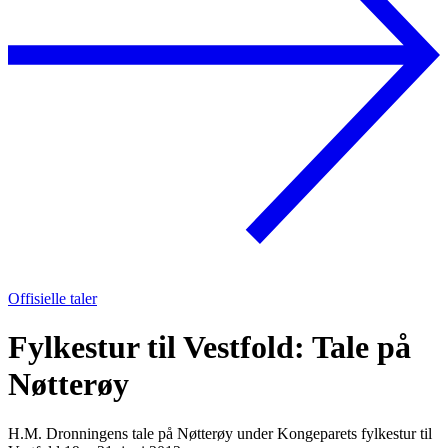
Offisielle taler
Fylkestur til Vestfold: Tale på
Nøtterøy
H.M. Dronningens tale på Nøtterøy under Kongeparets fylkestur til