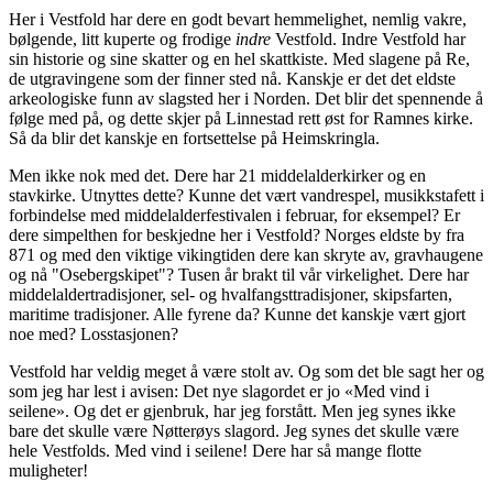
Her i Vestfold har dere en godt bevart hemmelighet, nemlig vakre,
bølgende, litt kuperte og frodige
indre
Vestfold. Indre Vestfold har
sin historie og sine skatter og en hel skattkiste. Med slagene på Re,
de utgravingene som der finner sted nå. Kanskje er det det eldste
arkeologiske funn av slagsted her i Norden. Det blir det spennende å
følge med på, og dette skjer på Linnestad rett øst for Ramnes kirke.
Så da blir det kanskje en fortsettelse på Heimskringla.
Men ikke nok med det. Dere har 21 middelalderkirker og en
stavkirke. Utnyttes dette? Kunne det vært vandrespel, musikkstafett i
forbindelse med middelalderfestivalen i februar, for eksempel? Er
dere simpelthen for beskjedne her i Vestfold? Norges eldste by fra
871 og med den viktige vikingtiden dere kan skryte av, gravhaugene
og nå "Osebergskipet"? Tusen år brakt til vår virkelighet. Dere har
middelaldertradisjoner, sel- og hvalfangsttradisjoner, skipsfarten,
maritime tradisjoner. Alle fyrene da? Kunne det kanskje vært gjort
noe med? Losstasjonen?
Vestfold har veldig meget å være stolt av. Og som det ble sagt her og
som jeg har lest i avisen: Det nye slagordet er jo «Med vind i
seilene». Og det er gjenbruk, har jeg forstått. Men jeg synes ikke
bare det skulle være Nøtterøys slagord. Jeg synes det skulle være
hele Vestfolds. Med vind i seilene! Dere har så mange flotte
muligheter!