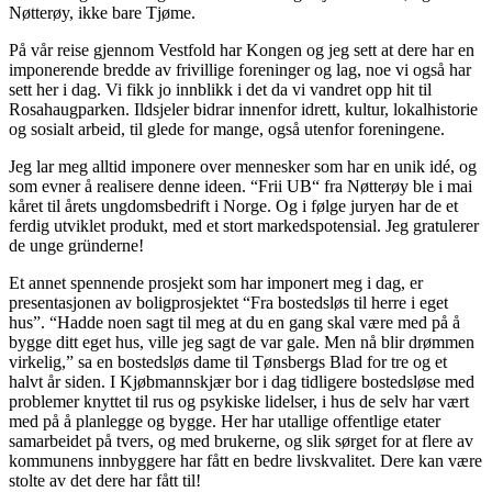
Nøtterøy, ikke bare Tjøme.
På vår reise gjennom Vestfold har Kongen og jeg sett at dere har en
imponerende bredde av frivillige foreninger og lag, noe vi også har
sett her i dag. Vi fikk jo innblikk i det da vi vandret opp hit til
Rosahaugparken. Ildsjeler bidrar innenfor idrett, kultur, lokalhistorie
og sosialt arbeid, til glede for mange, også utenfor foreningene.
Jeg lar meg alltid imponere over mennesker som har en unik idé, og
som evner å realisere denne ideen. “Frii UB“ fra Nøtterøy ble i mai
kåret til årets ungdomsbedrift i Norge. Og i følge juryen har de et
ferdig utviklet produkt, med et stort markedspotensial. Jeg gratulerer
de unge gründerne!
Et annet spennende prosjekt som har imponert meg i dag, er
presentasjonen av boligprosjektet “Fra bostedsløs til herre i eget
hus”. “Hadde noen sagt til meg at du en gang skal være med på å
bygge ditt eget hus, ville jeg sagt de var gale. Men nå blir drømmen
virkelig,” sa en bostedsløs dame til Tønsbergs Blad for tre og et
halvt år siden. I Kjøbmannskjær bor i dag tidligere bostedsløse med
problemer knyttet til rus og psykiske lidelser, i hus de selv har vært
med på å planlegge og bygge. Her har utallige offentlige etater
samarbeidet på tvers, og med brukerne, og slik sørget for at flere av
kommunens innbyggere har fått en bedre livskvalitet. Dere kan være
stolte av det dere har fått til!