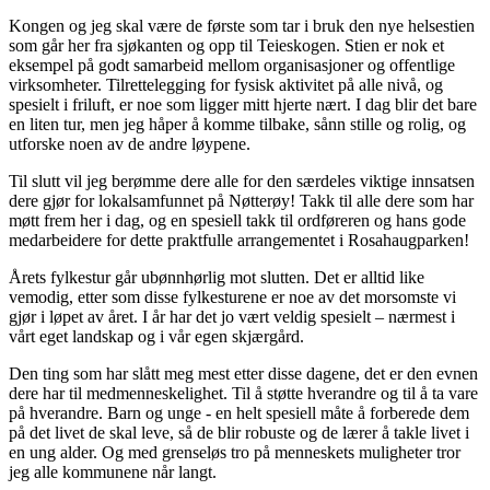
Kongen og jeg skal være de første som tar i bruk den nye helsestien
som går her fra sjøkanten og opp til Teieskogen. Stien er nok et
eksempel på godt samarbeid mellom organisasjoner og offentlige
virksomheter. Tilrettelegging for fysisk aktivitet på alle nivå, og
spesielt i friluft, er noe som ligger mitt hjerte nært. I dag blir det bare
en liten tur, men jeg håper å komme tilbake, sånn stille og rolig, og
utforske noen av de andre løypene.
Til slutt vil jeg berømme dere alle for den særdeles viktige innsatsen
dere gjør for lokalsamfunnet på Nøtterøy! Takk til alle dere som har
møtt frem her i dag, og en spesiell takk til ordføreren og hans gode
medarbeidere for dette praktfulle arrangementet i Rosahaugparken!
Årets fylkestur går ubønnhørlig mot slutten. Det er alltid like
vemodig, etter som disse fylkesturene er noe av det morsomste vi
gjør i løpet av året. I år har det jo vært veldig spesielt – nærmest i
vårt eget landskap og i vår egen skjærgård.
Den ting som har slått meg mest etter disse dagene, det er den evnen
dere har til medmenneskelighet. Til å støtte hverandre og til å ta vare
på hverandre. Barn og unge - en helt spesiell måte å forberede dem
på det livet de skal leve, så de blir robuste og de lærer å takle livet i
en ung alder. Og med grenseløs tro på menneskets muligheter tror
jeg alle kommunene når langt.