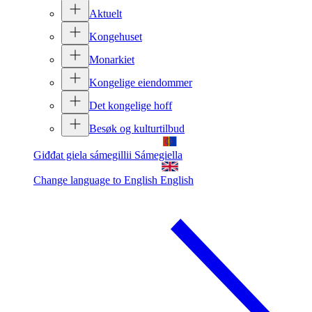
Aktuelt
Kongehuset
Monarkiet
Kongelige eiendommer
Det kongelige hoff
Besøk og kulturtilbud
Giđđat giela sámegillii
Sámegiella
Change language to English
English