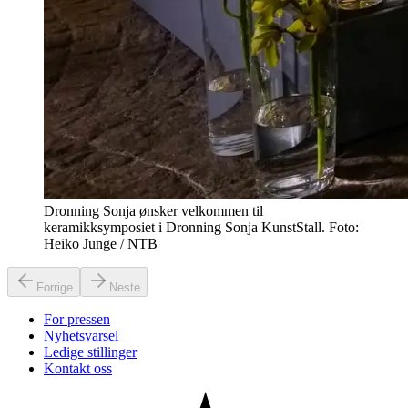
Dronning Sonja ønsker velkommen til
keramikksymposiet i Dronning Sonja KunstStall. Foto:
Heiko Junge / NTB
Forrige
Neste
For pressen
Nyhetsvarsel
Ledige stillinger
Kontakt oss