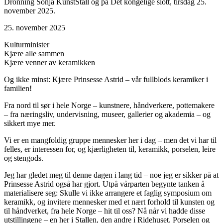
Dronning Sonja KunstStall og på Det kongelige slott, tirsdag 25.
november 2025.
25. november 2025
Kulturminister
Kjære alle sammen
Kjære venner av keramikken
Og ikke minst: Kjære Prinsesse Astrid – vår fullblods keramiker i
familien!
Fra nord til sør i hele Norge – kunstnere, håndverkere, pottemakere
– fra næringsliv, undervisning, museer, gallerier og akademia – og
sikkert mye mer.
Vi er en mangfoldig gruppe mennesker her i dag – men det vi har til
felles, er interessen for, og kjærligheten til, keramikk, porselen, leire
og stengods.
Jeg har gledet meg til denne dagen i lang tid – noe jeg er sikker på at
Prinsesse Astrid også har gjort. Utpå vårparten begynte tanken å
materialisere seg: Skulle vi ikke arrangere et faglig symposium om
keramikk, og invitere mennesker med et nært forhold til kunsten og
til håndverket, fra hele Norge – hit til oss? Nå når vi hadde disse
utstillingene – en her i Stallen, den andre i Ridehuset. Porselen og