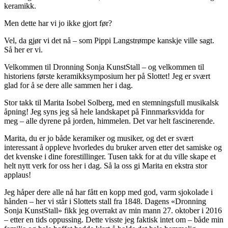
keramikk.
Men dette har vi jo ikke gjort før?
Vel, da gjør vi det nå – som Pippi Langstrømpe kanskje ville sagt.
Så her er vi.
Velkommen til Dronning Sonja KunstStall – og velkommen til
historiens første keramikksymposium her på Slottet! Jeg er svært
glad for å se dere alle sammen her i dag.
Stor takk til Marita Isobel Solberg, med en stemningsfull musikalsk
åpning! Jeg syns jeg så hele landskapet på Finnmarksvidda for
meg – alle dyrene på jorden, himmelen. Det var helt fascinerende.
Marita, du er jo både keramiker og musiker, og det er svært
interessant å oppleve hvorledes du bruker arven etter det samiske og
det kvenske i dine forestillinger. Tusen takk for at du ville skape et
helt nytt verk for oss her i dag. Så la oss gi Marita en ekstra stor
applaus!
Jeg håper dere alle nå har fått en kopp med god, varm sjokolade i
hånden – her vi står i Slottets stall fra 1848. Dagens «Dronning
Sonja KunstStall» fikk jeg overrakt av min mann 27. oktober i 2016
– etter en tids oppussing. Dette visste jeg faktisk intet om – både min