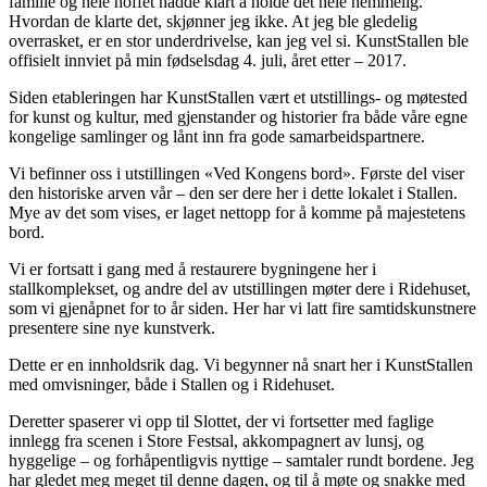
familie og hele hoffet hadde klart å holde det hele hemmelig.
Hvordan de klarte det, skjønner jeg ikke. At jeg ble gledelig
overrasket, er en stor underdrivelse, kan jeg vel si. KunstStallen ble
offisielt innviet på min fødselsdag 4. juli, året etter – 2017.
Siden etableringen har KunstStallen vært et utstillings- og møtested
for kunst og kultur, med gjenstander og historier fra både våre egne
kongelige samlinger og lånt inn fra gode samarbeidspartnere.
Vi befinner oss i utstillingen «Ved Kongens bord». Første del viser
den historiske arven vår – den ser dere her i dette lokalet i Stallen.
Mye av det som vises, er laget nettopp for å komme på majestetens
bord.
Vi er fortsatt i gang med å restaurere bygningene her i
stallkomplekset, og andre del av utstillingen møter dere i Ridehuset,
som vi gjenåpnet for to år siden. Her har vi latt fire samtidskunstnere
presentere sine nye kunstverk.
Dette er en innholdsrik dag. Vi begynner nå snart her i KunstStallen
med omvisninger, både i Stallen og i Ridehuset.
Deretter spaserer vi opp til Slottet, der vi fortsetter med faglige
innlegg fra scenen i Store Festsal, akkompagnert av lunsj, og
hyggelige – og forhåpentligvis nyttige – samtaler rundt bordene. Jeg
har gledet meg meget til denne dagen, og til å møte og snakke med