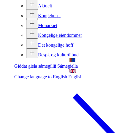
Aktuelt
Kongehuset
Monarkiet
Kongelige eiendommer
Det kongelige hoff
Besøk og kulturtilbud
Giđđat giela sámegillii
Sámegiella
Change language to English
English