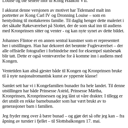
Louise og ble senere mor til Kong Haakon VII.
I akkurat denne versjonen av motivet har Tidemand malt inn
portretter av Kong Carl IV og Dronning Louise – som en
hentydning til mottakerens familie. Til daglig henger dette maleriet i
det såkalte Røkeværelset på Slottet, der de som skal inn til audiens
med Kronprinsen sitter og venter - og kan nyte synet av dette bildet.
Johannes Flintoe er en annen sentral kunstner som er representert
her i utstillingen. Han har dekorert det berømte Fugleværelset – der
alle offisielle fotografier i forbindelse med for eksempel statsbesøk
blir tatt. Dette er også venteværelse for å komme inn i audiens med
Kongen.
Ventetiden kan altså gjester både til Kongen og Kronprinsen bruke
til å nyte nasjonalromantisk kunst av ypperste klasse!
Samlet sett har vi i Kongefamilien bunader fra hele landet. Til denne
utstillingen har både Prinsesse Astrid, Prinsesse Märtha,
Kronprinsen, Kronprinsessen og jeg lånt ut våre drakter. I tillegg er
det utstilt en rekke barnebunader som har vært brukt av to
generasjoner barn i familien.
Jeg fryder meg over å bære bunad – og gjør det så ofte jeg kan – fra
åpning av turstier i fjellet – til Slottsbalkongen 17. mai.