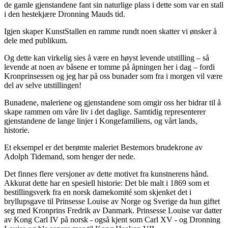
de gamle gjenstandene fant sin naturlige plass i dette som var en stall
i den hestekjære Dronning Mauds tid.
Igjen skaper KunstStallen en ramme rundt noen skatter vi ønsker å
dele med publikum.
Og dette kan virkelig sies å være en høyst levende utstilling – så
levende at noen av båsene er tomme på åpningen her i dag – fordi
Kronprinsessen og jeg har på oss bunader som fra i morgen vil være
del av selve utstillingen!
Bunadene, maleriene og gjenstandene som omgir oss her bidrar til å
skape rammen om våre liv i det daglige. Samtidig representerer
gjenstandene de lange linjer i Kongefamiliens, og vårt lands,
historie.
Et eksempel er det berømte maleriet Bestemors brudekrone av
Adolph Tidemand, som henger der nede.
Det finnes flere versjoner av dette motivet fra kunstnerens hånd.
Akkurat dette har en spesiell historie: Det ble malt i 1869 som et
bestillingsverk fra en norsk damekomité som skjenket det i
bryllupsgave til Prinsesse Louise av Norge og Sverige da hun giftet
seg med Kronprins Fredrik av Danmark. Prinsesse Louise var datter
av Kong Carl IV på norsk - også kjent som Carl XV - og Dronning