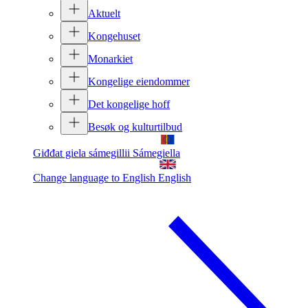
Aktuelt
Kongehuset
Monarkiet
Kongelige eiendommer
Det kongelige hoff
Besøk og kulturtilbud
Giđđat giela sámegillii
Sámegiella
Change language to English
English