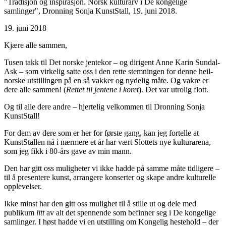
"Tradisjon og inspirasjon. Norsk kulturarv i De kongelige
samlinger", Dronning Sonja KunstStall, 19. juni 2018.
19. juni 2018
Kjære alle sammen,
Tusen takk til Det norske jentekor – og dirigent Anne Karin Sundal-
Ask – som virkelig satte oss i den rette stemningen for denne heil-
norske utstillingen på en så vakker og nydelig måte. Og vakre er
dere alle sammen! (
Rettet til jentene i koret
). Det var utrolig flott.
Og til alle dere andre – hjertelig velkommen til Dronning Sonja
KunstStall!
For dem av dere som er her for første gang, kan jeg fortelle at
KunstStallen nå i nærmere et år har vært Slottets nye kulturarena,
som jeg fikk i 80-års gave av min mann.
Den har gitt oss muligheter vi ikke hadde på samme måte tidligere –
til å presentere kunst, arrangere konserter og skape andre kulturelle
opplevelser.
Ikke minst har den gitt oss mulighet til å stille ut og dele med
publikum
litt
av alt det spennende som befinner seg i De kongelige
samlinger. I høst hadde vi en utstilling om Kongelig hestehold – der