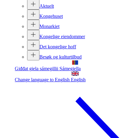
Aktuelt
Kongehuset
Monarkiet
Kongelige eiendommer
Det kongelige hoff
Besøk og kulturtilbud
Giđđat giela sámegillii
Sámegiella
Change language to English
English