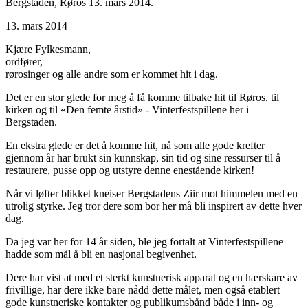
Bergstaden, Røros 13. mars 2014.
13. mars 2014
Kjære Fylkesmann,
ordfører,
rørosinger og alle andre som er kommet hit i dag.
Det er en stor glede for meg å få komme tilbake hit til Røros, til
kirken og til «Den femte årstid» - Vinterfestspillene her i
Bergstaden.
En ekstra glede er det å komme hit, nå som alle gode krefter
gjennom år har brukt sin kunnskap, sin tid og sine ressurser til å
restaurere, pusse opp og utstyre denne enestående kirken!
Når vi løfter blikket kneiser Bergstadens Ziir mot himmelen med en
utrolig styrke. Jeg tror dere som bor her må bli inspirert av dette hver
dag.
Da jeg var her for 14 år siden, ble jeg fortalt at Vinterfestspillene
hadde som mål å bli en nasjonal begivenhet.
Dere har vist at med et sterkt kunstnerisk apparat og en hærskare av
frivillige, har dere ikke bare nådd dette målet, men også etablert
gode kunstneriske kontakter og publikumsbånd både i inn- og