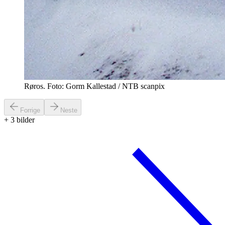
Røros. Foto: Gorm Kallestad / NTB scanpix
Forrige
Neste
+
3
bilder