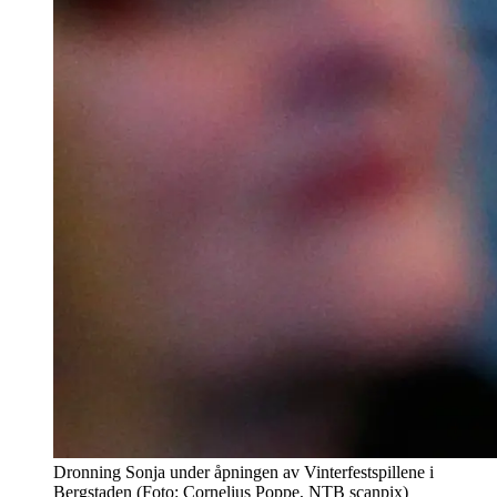
Dronning Sonja under åpningen av Vinterfestspillene i
Bergstaden (Foto: Cornelius Poppe, NTB scanpix)