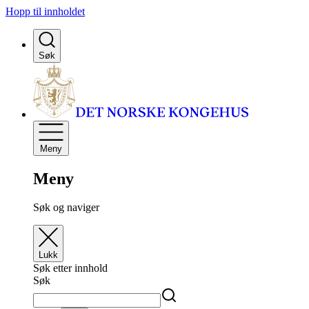
Hopp til innholdet
Søk
Meny
Meny
Søk og naviger
Lukk
Søk etter innhold
Søk