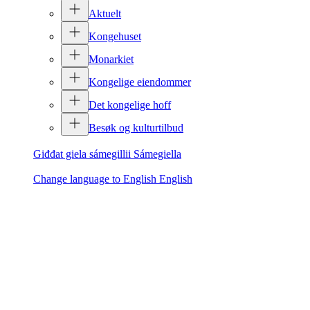
Aktuelt
Kongehuset
Monarkiet
Kongelige eiendommer
Det kongelige hoff
Besøk og kulturtilbud
Giđđat giela sámegillii
Sámegiella
Change language to English
English