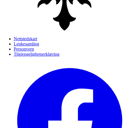
Nettstedskart
Lenkesamling
Personvern
Tilgjengelighetserklæring