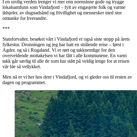
I en urolig verden trenger vi mer enn noensinne gode og trygge
lokalsamfunn som Vindafjord – fylt av engasjerte folk og varme
ildsjeler, av dugnadsånd og frivillighet og mennesker med stor
omtanke for hverandre.
***
Statsforvalter, besøket vårt i Vindafjord er også siste stopp på årets
fylkestur. Dronningen og jeg har hatt en strålende reise – først i
Agder, og så i Rogaland. Vi er rørt og takknemlige for den
overveldende mottakelsen vi har fått i alle kommunene. En varm
takk går særlig til alle de som har stått på veldig lenge for at reisen
vår ble så vellykket.
Men nå er vi her hos dere i Vindafjord, og vi gleder oss til resten av
dagen og programmet.