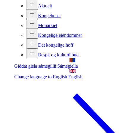
Aktuelt
Kongehuset
Monarkiet
Kongelige eiendommer
Det kongelige hoff
Besøk og kulturtilbud
Giđđat giela sámegillii
Sámegiella
Change language to English
English