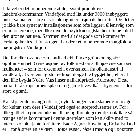
Likevel er det imponerende at den svært produktive
landbrukskommunen Vindafjord med litt under 9000 innbyggere
huser så mange store nasjonale og internasjonale bedrifter. Og det er
jo ikke bare synet av installasjonene som ofte ligger i Ølensvåg som
er imponerende, men like mye de høyteknologiske bedriftene midt i
den grønne naturen. Sammen med alt det gode som kommer fra
jorda og hentes ut fra skogen, har dere et imponerende mangfoldig
næringsliv i Vindafjord.
Det forteller oss noe om hardt arbeid, flinke gründere og stor
oppfinnsomhet. Generasjoner av folk med omstillingsevne som ser
muligheter – som for eksempel i overgangen fra oljeindustri til
vindkraft, at verdens første hydrogenferge ble bygget her, eller at
den lille bygda Nedre Vats huser milliardprisede Autostore. Dette
bidrar til å skape arbeidsplasser og gode levevilkår i bygdene —for
store og små.
Kanskje er det mangfoldet og nytenkningen som skaper grunnlaget
for kultur, som dere i Vindafjord også er storprodusenter av. For i
tillegg til et imponerende antall lag og foreninger er det nok ikke så
mange andre kommuner i denne størrelsen som kan skilte med to
internasjonalt kjente forfattere. Både Agnes Ravatn og Erika Fatland
er – for å sitere en av dem – folkelesnad, både i media og i bokform.