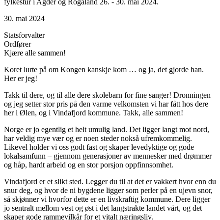
fylkestur i Agder og Rogaland 26. - 30. mai 2024.
30. mai 2024
Statsforvalter
Ordfører
Kjære alle sammen!
Koret lurte på om Kongen kanskje kom … og ja, det gjorde han.
Her er jeg!
Takk til dere, og til alle dere skolebarn for fine sanger! Dronningen
og jeg setter stor pris på den varme velkomsten vi har fått hos dere
her i Ølen, og i Vindafjord kommune. Takk, alle sammen!
Norge er jo egentlig et helt umulig land. Det ligger langt mot nord,
har veldig mye vær og er noen steder nokså ufremkommelig.
Likevel holder vi oss godt fast og skaper levedyktige og gode
lokalsamfunn – gjennom generasjoner av mennesker med drømmer
og håp, hardt arbeid og en stor porsjon oppfinnsomhet.
Vindafjord er et slikt sted. Legger du til at det er vakkert hvor enn du
snur deg, og hvor de ni bygdene ligger som perler på en ujevn snor,
så skjønner vi hvorfor dette er en livskraftig kommune. Dere ligger
jo sentralt mellom vest og øst i det langstrakte landet vårt, og det
skaper gode rammevilkår for et vitalt næringsliv.