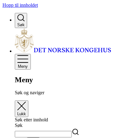
Hopp til innholdet
Søk
Meny
Meny
Søk og naviger
Lukk
Søk etter innhold
Søk