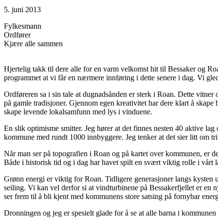
5. juni 2013
Fylkesmann
Ordfører
Kjære alle sammen
Hjertelig takk til dere alle for en varm velkomst hit til Bessaker og
programmet at vi får en nærmere innføring i dette senere i dag. Vi gled
Ordføreren sa i sin tale at dugnadsånden er sterk i Roan. Dette vitner
på gamle tradisjoner. Gjennom egen kreativitet har dere klart å skape 
skape levende lokalsamfunn med lys i vinduene.
En slik optimisme smitter. Jeg hører at det finnes nesten 40 aktive l
kommune med rundt 1000 innbyggere. Jeg tenker at det sier litt om tri
Når man ser på topografien i Roan og på kartet over kommunen, er det 
Både i historisk tid og i dag har havet spilt en svært viktig rolle i v
Grønn energi er viktig for Roan. Tidligere generasjoner langs kysten ut
seiling. Vi kan vel derfor si at vindturbinene på Bessakerfjellet er en
ser frem til å bli kjent med kommunens store satsing på fornybar energ
Dronningen og jeg er spesielt glade for å se at alle barna i kommunen h