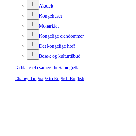
Aktuelt
Kongehuset
Monarkiet
Kongelige eiendommer
Det kongelige hoff
Besøk og kulturtilbud
Giđđat giela sámegillii
Sámegiella
Change language to English
English