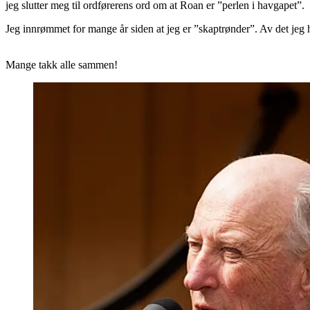
jeg slutter meg til ordførerens ord om at Roan er ”perlen i havgapet”.
Jeg innrømmet for mange år siden at jeg er ”skaptrønder”. Av det jeg har 
Mange takk alle sammen!