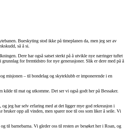
kytebanen. Bueskyting stod ikke på timeplanen da, men jeg ser av
nkskudd, så å si.
kningen. Dere har også satset sterkt på å utvikle nye næringer tuftet
i grunnlag for fremtidstro for nye generasjoner. Slik er dere med på å
g og misjonen – til bondelag og skyteklubb er imponerende i en
om kilde til mat og utkomme. Det ser vi også godt her på Bessaker.
, og jeg har selv erfaring med at det ligger mye god rekreasjon i
e bruker opp all vinden, men sparer noe til oss som liker å seile. Vi
og til barnebarna. Vi gleder oss til resten av besøket her i Roan, og