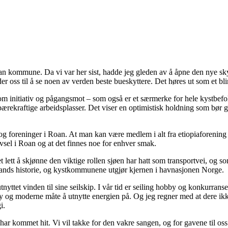
 Roan kommune. Da vi var her sist, hadde jeg gleden av å åpne den nye s
er oss til å se noen av verden beste bueskyttere. Det høres ut som et bli
 om initiativ og pågangsmot – som også er et særmerke for hele kystbefol
bærekraftige arbeidsplasser. Det viser en optimistisk holdning som bør g
ag og foreninger i Roan. At man kan være medlem i alt fra etiopiaforenin
vsel i Roan og at det finnes noe for enhver smak.
lett å skjønne den viktige rollen sjøen har hatt som transportvei, og s
årt lands historie, og kystkommunene utgjør kjernen i havnasjonen Norge.
nyttet vinden til sine seilskip. I vår tid er seiling hobby og konkurranse
 ny og moderne måte å utnytte energien på. Og jeg regner med at dere ikk
i.
ar kommet hit. Vi vil takke for den vakre sangen, og for gavene til oss 