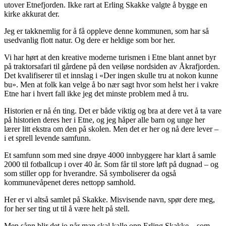
utover Etnefjorden. Ikke rart at Erling Skakke valgte å bygge en
kirke akkurat der.
Jeg er takknemlig for å få oppleve denne kommunen, som har så
usedvanlig flott natur. Og dere er heldige som bor her.
Vi har hørt at den kreative moderne turismen i Etne blant annet byr
på traktorsafari til gårdene på den veiløse nordsiden av Åkrafjorden.
Det kvalifiserer til et innslag i «Der ingen skulle tru at nokon kunne
bu». Men at folk kan velge å bo nær sagt hvor som helst her i vakre
Etne har i hvert fall ikke jeg det minste problem med å tru.
Historien er nå én ting. Det er både viktig og bra at dere vet å ta vare
på historien deres her i Etne, og jeg håper alle barn og unge her
lærer litt ekstra om den på skolen. Men det er her og nå dere lever –
i et sprell levende samfunn.
Et samfunn som med sine drøye 4000 innbyggere har klart å samle
2000 til fotballcup i over 40 år. Som får til store løft på dugnad – og
som stiller opp for hverandre. Så symboliserer da også
kommunevåpenet deres nettopp samhold.
Her er vi altså samlet på Skakke. Misvisende navn, spør dere meg,
for her ser ting ut til å være helt på stell.
Men sånn blir det jo når man skal kalle opp Erling Skakke – som