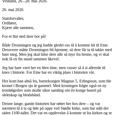
Vestland, 26.–28. mai 2026.
26. mai 2026
Statsforvalter,
Ordfører,
Kjære alle sammen,
For et fint sted dere bor på!
Både Dronningen og jeg hadde gledet oss til å komme hit til Etne.
Dessverre måtte Dronningen bli hjemme, så dere får ta til takke med
bare meg. Men jeg skal hilse dere alle så mye fra henne, og vi skal
nok få en fin stund sammen likevel.
Jeg har bare vært her en liten time, men vasser så å si allerede til
knes i historie. For Etne har en viktig plass i historien vår.
Her kom han altså fra, barnekongen Magnus 5. Erlingsson, som ble
kronet i Bergen sju år gammel. Med kroningen fulgte også en ny
tronfølgerlov som skulle sikre samling om én konge basert på
slektskap og blodsbånd.
Denne lange, gamle historien har røtter her hos dere – og var
nærmest til å ta og føle på oppe ved Stødle kirke, som har stått der
siden 1100-tallet. Det var en opplevelse å komme ut fra kirken og se