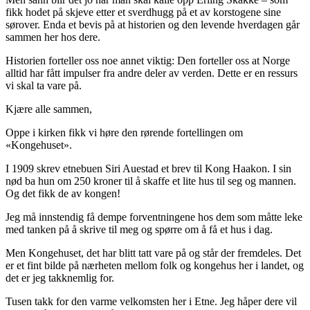
fikk hodet på skjeve etter et sverdhugg på et av korstogene sine
sørover. Enda et bevis på at historien og den levende hverdagen går
sammen her hos dere.
Historien forteller oss noe annet viktig: Den forteller oss at Norge
alltid har fått impulser fra andre deler av verden. Dette er en ressurs
vi skal ta vare på.
Kjære alle sammen,
Oppe i kirken fikk vi høre den rørende fortellingen om
«Kongehuset».
I 1909 skrev etnebuen Siri Auestad et brev til Kong Haakon. I sin
nød ba hun om 250 kroner til å skaffe et lite hus til seg og mannen.
Og det fikk de av kongen!
Jeg må innstendig få dempe forventningene hos dem som måtte leke
med tanken på å skrive til meg og spørre om å få et hus i dag.
Men Kongehuset, det har blitt tatt vare på og står der fremdeles. Det
er et fint bilde på nærheten mellom folk og kongehus her i landet, og
det er jeg takknemlig for.
Tusen takk for den varme velkomsten her i Etne. Jeg håper dere vil