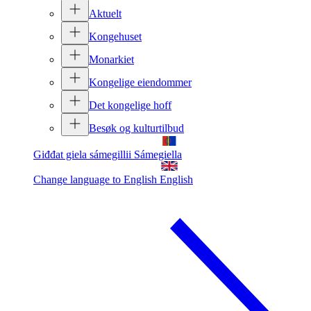
Aktuelt
Kongehuset
Monarkiet
Kongelige eiendommer
Det kongelige hoff
Besøk og kulturtilbud
Giđđat giela sámegillii
Sámegiella
Change language to English
English