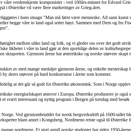
 av våre verdenskjente komponister - ved 100års-minnet for Edvard Gri
gså i Østerrike vil være flere markeringer av Grieg-året.
liggjøres i hans utsagn "Man må først være menneske. All sann kunst v
– verdier begge våre to land også setter høyt. Sammen med Dem og fru Fis
gen”.
hørighet mellom ulike land og folk, og vi gleder oss over det godt utvik
ke likheter i våre to land gjør at den sportslige delen av kulturbegrepet 
nnen skisporten. Gjennom årene har østerrikske og norske utøvere skapt
 stukket av med mange medaljer gjennom årene, og enkelte mesterskap ha
il by deres utøvere på hard konkurranse i årene som kommer.
gledelig at det går så godt for Østerrike økonomisk. Som i Norge oppleve
errikske energiselskaper østover i Europa. Østerrike produserer jo også 
få et svært interessant og nyttig program i Bergen på torsdag med besøk 
il Norge. Ved gjennombruddet for norsk bergverksdrift på 1600-tallet ble
ksperter blant annet i Kongsberg. Nordmenn reiste også til Østerrike f
r mange nordmenn. Et stort antall norske studenter har siden 1950-årene 