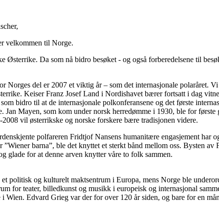
scher,
her velkommen til Norge.
 Østerrike. Da som nå bidro besøket - og også forberedelsene til besøket
or Norges del er 2007 et viktig år – som det internasjonale polaråret. Vi 
errike. Keiser Franz Josef Land i Nordishavet bærer fortsatt i dag vit
m bidro til at de internasjonale polkonferansene og det første internas
ene. Jan Mayen, som kom under norsk herredømme i 1930, ble for første
-2008 vil østerrikske og norske forskere bære tradisjonen videre.
verdenskjente polfareren Fridtjof Nansens humanitære engasjement har og
r ”Wiener barna”, ble det knyttet et sterkt bånd mellom oss. Bysten av
og glade for at denne arven knytter våre to folk sammen.
i en et politisk og kulturelt maktsentrum i Europa, mens Norge ble unde
um for teater, billedkunst og musikk i europeisk og internasjonal sam
e i Wien. Edvard Grieg var der for over 120 år siden, og bare for en m