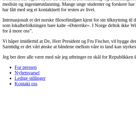
medisin og ingeniørutdanning. Mange unge studenter og forskere har nyt
har fått med seg et kontaktnett for resten av livet.
Internasjonalt er det norske filosofimiljøet kjent for sin tilknytning 
som lokalbefolkningen bare kalte «Østerrike». I Norge deltok ikke Wittg
for å more oss”.
Vi håper imidlertid at De, Herr President og Fru Fischer, vil hygge der
Samtidig er det vårt ønske at båndene mellom våre to land kan styrkes 
Jeg ber dere alle være med når jeg utbringer en skål for Republikken Ø
For pressen
Nyhetsvarsel
Ledige stillinger
Kontakt oss