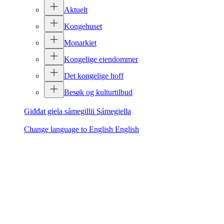
Aktuelt
Kongehuset
Monarkiet
Kongelige eiendommer
Det kongelige hoff
Besøk og kulturtilbud
Giđđat giela sámegillii
Sámegiella
Change language to English
English