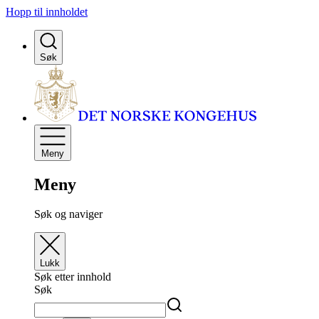
Hopp til innholdet
Søk
Meny
Meny
Søk og naviger
Lukk
Søk etter innhold
Søk