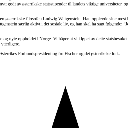
t godt av østerrikske statsstipender til landets viktige universiteter,
til den østerrikske filosofen Ludwig Wittgenstein. Han opplevde sine mest
enstein særlig aktivt i det sosiale liv, og han skal ha sagt følgende: “Je
e og nyte oppholdet i Norge. Vi håper at vi i løpet av dette statsbesøke
ytterligere.
sterrikes Forbundspresident og fru Fischer og det østerrikske folk.