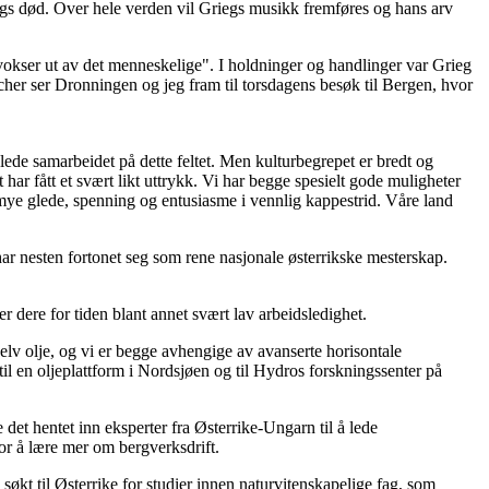
egs død. Over hele verden vil Griegs musikk fremføres og hans arv
okser ut av det menneskelige". I holdninger og handlinger var Grieg
cher ser Dronningen og jeg fram til torsdagens besøk til Bergen, hvor
lede samarbeidet på dette feltet. Men kulturbegrepet er bredt og
har fått et svært likt uttrykk. Vi har begge spesielt gode muligheter
 mye glede, spenning og entusiasme i vennlig kappestrid. Våre land
r nesten fortonet seg som rene nasjonale østerrikske mesterskap.
r dere for tiden blant annet svært lav arbeidsledighet.
selv olje, og vi er begge avhengige av avanserte horisontale
til en oljeplattform i Nordsjøen og til Hydros forskningssenter på
 det hentet inn eksperter fra Østerrike-Ungarn til å lede
or å lære mer om bergverksdrift.
søkt til Østerrike for studier innen naturvitenskapelige fag, som