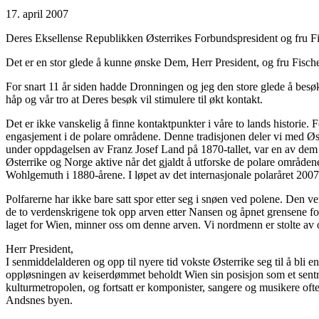
17. april 2007
Deres Eksellense Republikken Østerrikes Forbundspresident og fru Fi
Det er en stor glede å kunne ønske Dem, Herr President, og fru Fisc
For snart 11 år siden hadde Dronningen og jeg den store glede å besøke
håp og vår tro at Deres besøk vil stimulere til økt kontakt.
Det er ikke vanskelig å finne kontaktpunkter i våre to lands historie. F
engasjement i de polare områdene. Denne tradisjonen deler vi med Øst
under oppdagelsen av Franz Josef Land på 1870-tallet, var en av dem so
Østerrike og Norge aktive når det gjaldt å utforske de polare områd
Wohlgemuth i 1880-årene. I løpet av det internasjonale polaråret 2007
Polfarerne har ikke bare satt spor etter seg i snøen ved polene. Den 
de to verdenskrigene tok opp arven etter Nansen og åpnet grensene fo
laget for Wien, minner oss om denne arven. Vi nordmenn er stolte av 
Herr President,
I senmiddelalderen og opp til nyere tid vokste Østerrike seg til å bl
oppløsningen av keiserdømmet beholdt Wien sin posisjon som et sentr
kulturmetropolen, og fortsatt er komponister, sangere og musikere oft
Andsnes byen.