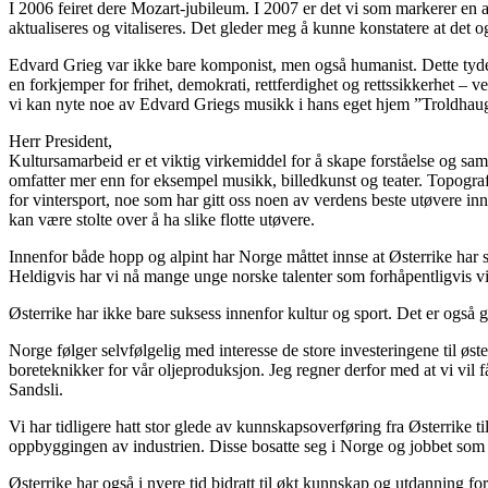
I 2006 feiret dere Mozart-jubileum. I 2007 er det vi som markerer en
aktualiseres og vitaliseres. Det gleder meg å kunne konstatere at det o
Edvard Grieg var ikke bare komponist, men også humanist. Dette tyde
en forkjemper for frihet, demokrati, rettferdighet og rettssikkerhet 
vi kan nyte noe av Edvard Griegs musikk i hans eget hjem ”Troldhau
Herr President,
Kultursamarbeid er et viktig virkemiddel for å skape forståelse og sam
omfatter mer enn for eksempel musikk, billedkunst og teater. Topografis
for vintersport, noe som har gitt oss noen av verdens beste utøvere i
kan være stolte over å ha slike flotte utøvere.
Innenfor både hopp og alpint har Norge måttet innse at Østerrike har
Heldigvis har vi nå mange unge norske talenter som forhåpentligvis v
Østerrike har ikke bare suksess innenfor kultur og sport. Det er også 
Norge følger selvfølgelig med interesse de store investeringene til øst
boreteknikker for vår oljeproduksjon. Jeg regner derfor med at vi vil 
Sandsli.
Vi har tidligere hatt stor glede av kunnskapsoverføring fra Østerrike t
oppbyggingen av industrien. Disse bosatte seg i Norge og jobbet som e
Østerrike har også i nyere tid bidratt til økt kunnskap og utdanning fo