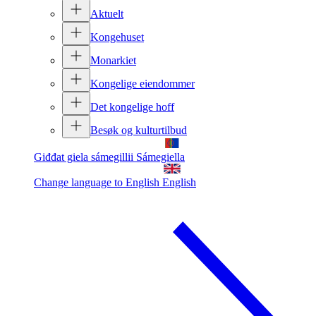
Aktuelt
Kongehuset
Monarkiet
Kongelige eiendommer
Det kongelige hoff
Besøk og kulturtilbud
Giđđat giela sámegillii
Sámegiella
Change language to English
English