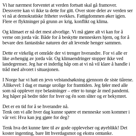
Vi har nærmest forventet at verden fortsatt skal gå framover.
Dessverre kan vi ikke ta dette for gitt. Over store deler av verden ser
vi nå at demokratiske friheter svekkes. Fattigdommen øker igjen.
Flere er flyktninger på grunn av krig, konflikt og klima.
Og klimaet er nå det mest alvorlige. Vi må gjøre alt vi kan for å
verne om jorda vår. Både for å beskytte menneskers hjem, og for å
bevare den fantastiske naturen der alt levende henger sammen.
Dette er virkelig et område der vi trenger hverandre. For vi alle er
like avhengig av jorda vår. Og klimaendringer stopper ikke ved
landegrenser. Jeg har et inderlig håp om at vi nå vil klare å handle i
tråd med alvoret i situasjonen.
I Norge har vi hatt en jevn velstandsøkning gjennom de siste tiårene.
Allikevel: I dag er mange urolige for framtiden. Jeg føler med alle
som nå opplever nye belastninger – etter to tunge år med pandemi.
Jeg håper på bedre tider for hver og én som sliter og er bekymret.
Det er en tid for å se hverandre nå.
Tenk om vi alle hver dag kunne spørre et menneske som kommer i
vår vei: Hva kan jeg gjøre for deg?
Tenk hva det kunne føre til av gode opplevelser og øyeblikk! Det
koster ingenting, bare litt hverdagsmot og ekstra omtanke.