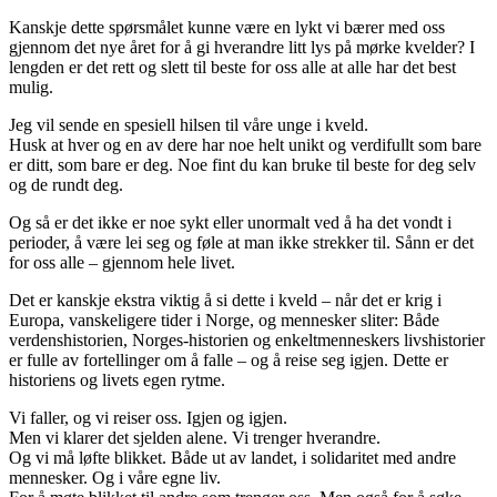
Kanskje dette spørsmålet kunne være en lykt vi bærer med oss
gjennom det nye året for å gi hverandre litt lys på mørke kvelder? I
lengden er det rett og slett til beste for oss alle at alle har det best
mulig.
Jeg vil sende en spesiell hilsen til våre unge i kveld.
Husk at hver og en av dere har noe helt unikt og verdifullt som bare
er ditt, som bare er deg. Noe fint du kan bruke til beste for deg selv
og de rundt deg.
Og så er det ikke er noe sykt eller unormalt ved å ha det vondt i
perioder, å være lei seg og føle at man ikke strekker til. Sånn er det
for oss alle – gjennom hele livet.
Det er kanskje ekstra viktig å si dette i kveld – når det er krig i
Europa, vanskeligere tider i Norge, og mennesker sliter: Både
verdenshistorien, Norges-historien og enkeltmenneskers livshistorier
er fulle av fortellinger om å falle – og å reise seg igjen. Dette er
historiens og livets egen rytme.
Vi faller, og vi reiser oss. Igjen og igjen.
Men vi klarer det sjelden alene. Vi trenger hverandre.
Og vi må løfte blikket. Både ut av landet, i solidaritet med andre
mennesker. Og i våre egne liv.