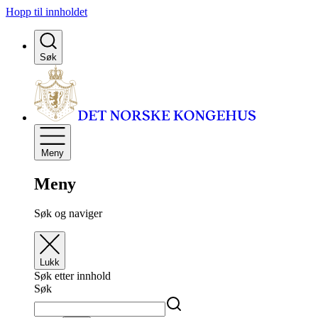
Hopp til innholdet
Søk
Meny
Meny
Søk og naviger
Lukk
Søk etter innhold
Søk