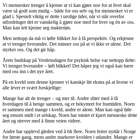
Vi mennesker trenger å kjenne at vi kan gjøre noe for at livet skal
være så godt som mulig – både for oss selv og for mennesker vi er
glad i. Spesielt viktig er dette i urolige tider, når vi står overfor
utfordringer det er vanskelig å gjøre noe med for hver og én av oss.
Man kan lett kjenne seg maktesløs.
Men nettopp da må vi løfte blikket for å få perspektiv. Og erkjenne
at vi trenger hverandre. Det minner oss på at vi ikke er alene. Det
styrker oss. Og det gir håp.
Årets budskap på Verdensdagen for psykisk helse var nettopp dette:
Vi trenger hverandre – løft blikket! Det håper jeg vi også kan bære
med oss inn i det nye året.
På en kveld som denne kjenner vi kanskje litt ekstra på at livene vi
alle lever er svært forskjellige:
Mange har alt de trenger – og mer til. Andre sliter med å få
hverdagen til å henge sammen, og er bekymret for framtiden. Noen
er sammen med mange i kveld, andre er alene. Man kan også føle
seg ensom midt i et selskap. Noen har mistet et kjært menneske dette
året og strever med å finne veien videre.
Andre har opplevd gleden ved å bli flere. Noen feirer nyttår i Norge
for første gang, mens andre markerer kvelden i utlandet. Mange er