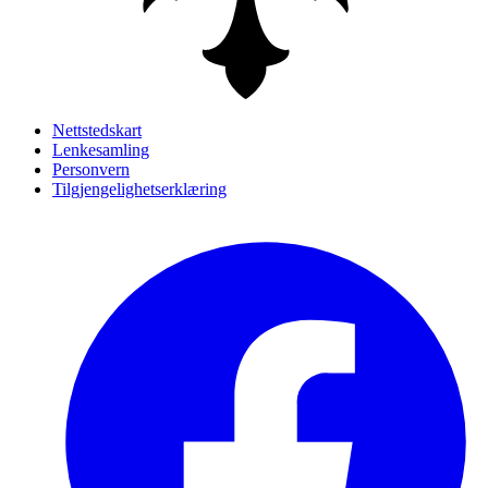
Nettstedskart
Lenkesamling
Personvern
Tilgjengelighetserklæring