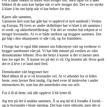
For å møte blikket til andre som trenger oss. Men også for å søke
blikket til de som kan hjelpe når vi selv trenger det. Det er en styrke
å klare å be om hjelp når vi har behov for det.
Kjære alle sammen,
Gjennom året som har gått har vi opplevd et nytt samhold i Vesten
og Europa. På tvers av andre skillelinjer har vi klart å stå sammen i
et verdi- og sikkerhetsfelleskap. Vår del av verden har erkjent at vi
trenger hverandre. At vi er både sterkere og tryggere sammen. Det
gir håp i den situasjonen vi står i nå, og for framtiden.
I Norge har vi også blitt minnet om folkestyret vårt og verdiene vi
bygger samfunnet vårt på. Vi har blitt minnet på verdien av våre
demokratiske friheter. Hva det betyr å kunne si det vi mener uten
fare for eget liv. Å kunne tro på det vi vil. Og fremfor alt: Hvor godt
det er å leve i et land med fred.
Demokratiet vårt begynner her:
Med tilliten til at vi vil hverandre vel. At vi arbeider for et felles
beste, som favner flest mulig. Og med evne til innlevelse i andre
menneskers liv, som har det annerledes enn oss selv.
For å få til dette, må alle oppleve å bli lyttet til.
Jeg tror på det å snakke sammen. Å ta seg tid til å forsøke å forstå –
og ta hverandre i beste mening. Det kan være slitsomt, men det er