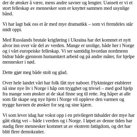
der de ønsker å være, mens andre savner og lengter. Uansett er vi et
stort felleskap av mennesker som er knyttet sammen med usynlige
bånd.
Vi har lagt bak oss et år med mye dramatikk – som vi fremdeles står
midt oppi.
Med Russlands brutale krigføring i Ukraina har det kommet et nytt
alvor inn over vår del av verden. Mange er urolige, både her i Norge
og i vårt europeiske felleskap. Vi ser samtidig hvordan nordmenn
bidrar både gjennom humanitært arbeid og på andre måter, for hjelpe
mennesker i nød.
Dette gjør meg både stolt og glad.
Over hele landet vårt har folk fått nye naboer. Flyktninger etablerer
nå sine nye liv i Norge i håp om trygghet og trivsel – med god hjelp
fra mange som ønsker at de skal finne seg til rette. Jeg håper at alle
som får skape seg nye hjem i Norge vil oppleve den varmen og
trygge havnen de ønsker for seg og sine kjære.
Vi som lever idag har vokst opp i en privilegert tidsalder der mye har
gått riktig vei – både i verden og i Norge. I løpet av denne tiden har
stadig flere mennesker kommet ut av ekstrem fattigdom, og det har
blitt flere demokratier.