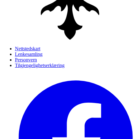
Nettstedskart
Lenkesamling
Personvern
Tilgjengelighetserklæring