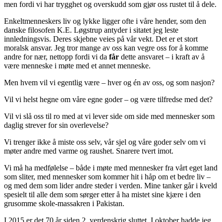
men fordi vi har trygghet og overskudd som gjør oss rustet til å dele.
Enkeltmenneskers liv og lykke ligger ofte i våre hender, som den
danske filosofen K.E. Løgstrup antyder i sitatet jeg leste
innledningsvis. Deres skjebne veies på vår vekt. Det er et stort
moralsk ansvar. Jeg tror mange av oss kan vegre oss for å komme
andre for nær, nettopp fordi vi da
får
dette ansvaret – i kraft av å
være menneske i møte med et annet menneske.
Men hvem vil vi egentlig være – hver og én av oss, og som nasjon?
Vil vi helst hegne om våre egne goder – og være tilfredse med det?
Vil vi slå oss til ro med at vi lever side om side med mennesker som
daglig strever for sin overlevelse?
Vi trenger ikke å miste oss selv, vår sjel og våre goder selv om vi
møter andre med varme og raushet. Snarere tvert imot.
Vi må ha medfølelse – både i møte med mennesker fra vårt eget land
som sliter, med mennesker som kommer hit i håp om et bedre liv –
og med dem som lider andre steder i verden. Mine tanker går i kveld
spesielt til alle dem som sørger etter å ha mistet sine kjære i den
grusomme skole-massakren i Pakistan.
I 2015 er det 70 år siden 2. verdenskrig sluttet. I oktober hadde jeg