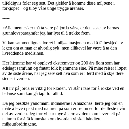
tilfeldigvis føler seg sett. Det gjelder å komme disse miljøene i
forkjøpet – og tilby våre unge trygge arenaer.
-----
«Alle mennesker må ta vare på jorda vår», er den siste av barnas
grunnlovsparagrafer jeg har lyst til å trekke frem.
Vi kan sammenligne alvoret i miljøsituasjonen med å få beskjed av
legen om at man er alvorlig syk, men allikevel lar være å ta den
livreddende medisinen.
Her hjemme har vi opplevd ekstremvær og 200 års flom som har
ødelagt samfunn og fratatt folk hjemmene sine. På mine reiser i løpet
av de siste årene, har jeg selv sett hva som er i ferd med å skje flere
steder i verden.
Alt liv på jorda er viktig for kloden. Vi står i fare for å rokke ved en
balanse som kan gå tapt for alltid.
Da jeg besøkte yanomami-indianerne i Amazonas, lærte jeg om en
måte å leve i pakt med naturen på som er fremmed for de fleste i vår
del av verden. Jeg tror vi har mye å lære av dem som lever tett på
naturen for å få kunnskap om hvordan vi skal håndtere
miljøutfordringene.