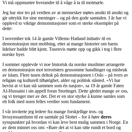
Vi må oppmuntre hverandre til å våge å ta til motmæle.
Jeg har stor tro på verdien av at mennesker møtes ansikt til ansikt og
gir uttrykk for sine meninger – og på den gode samtalen. I år har vi
opplevd to viktige demonstrasjoner som er sterke eksempler på
dette:
I november tok 14 år gamle Villemo Hatland initiativ til en
demonstrasjon mot mobbing, etter at mange historier om barns
lidelser hadde blitt kjent. Tusenvis møtte opp og gikk i tog i flere
norske byer.
I sommer opplevde vi noe historisk da norske muslimer arrangerte
en demonstrasjon mot terroristers grusomme handlinger og misbruk
av islam. Flere tusen deltok på demonstrasjonen i Oslo – på tvers av
religiøs og kulturell tilhørighet, alder og politisk ståsted. «Vi har
bevist at vi kan stå sammen som én nasjon», sa 19 år gamle Faten
Al-Hussaini i sin appell foran Stortinget. Dette gledet mange av oss,
og vi trenger mer av det. Det er en stor styrke å kunne samles som
ett folk med noen felles verdier som fundament.
I vår inviterte jeg ledere fra mange forskjellige tros- og
livssynssamfunn til en samtale på Slottet – for å høre
deres
synspunkter på hvordan vi kan leve best mulig sammen i Norge. En
av dem minnet oss om: «Bare det at vi kan sitte rundt et bord og