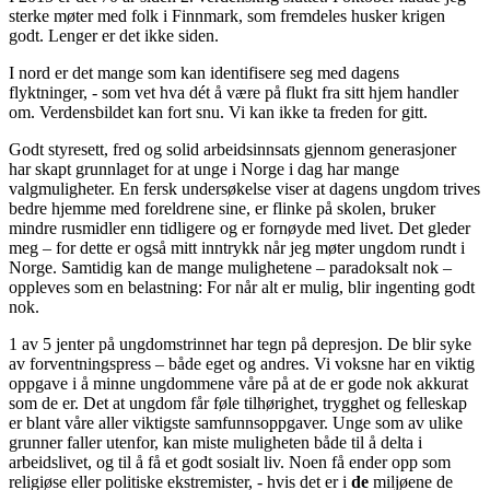
sterke møter med folk i Finnmark, som fremdeles husker krigen
godt. Lenger er det ikke siden.
I nord er det mange som kan identifisere seg med dagens
flyktninger, - som vet hva dét å være på flukt fra sitt hjem handler
om. Verdensbildet kan fort snu. Vi kan ikke ta freden for gitt.
Godt styresett, fred og solid arbeidsinnsats gjennom generasjoner
har skapt grunnlaget for at unge i Norge i dag har mange
valgmuligheter. En fersk undersøkelse viser at dagens ungdom trives
bedre hjemme med foreldrene sine, er flinke på skolen, bruker
mindre rusmidler enn tidligere og er fornøyde med livet. Det gleder
meg – for dette er også mitt inntrykk når jeg møter ungdom rundt i
Norge. Samtidig kan de mange mulighetene – paradoksalt nok –
oppleves som en belastning: For når alt er mulig, blir ingenting godt
nok.
1 av 5 jenter på ungdomstrinnet har tegn på depresjon. De blir syke
av forventningspress – både eget og andres. Vi voksne har en viktig
oppgave i å minne ungdommene våre på at de er gode nok akkurat
som de er. Det at ungdom får føle tilhørighet, trygghet og felleskap
er blant våre aller viktigste samfunnsoppgaver. Unge som av ulike
grunner faller utenfor, kan miste muligheten både til å delta i
arbeidslivet, og til å få et godt sosialt liv. Noen få ender opp som
religiøse eller politiske ekstremister, - hvis det er i
de
miljøene de