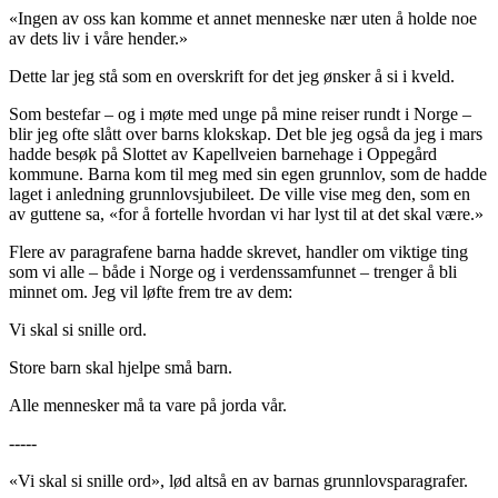
«Ingen av oss kan komme et annet menneske nær uten å holde noe
av dets liv i våre hender.»
Dette lar jeg stå som en overskrift for det jeg ønsker å si i kveld.
Som bestefar – og i møte med unge på mine reiser rundt i Norge –
blir jeg ofte slått over barns klokskap. Det ble jeg også da jeg i mars
hadde besøk på Slottet av Kapellveien barnehage i Oppegård
kommune. Barna kom til meg med sin egen grunnlov, som de hadde
laget i anledning grunnlovsjubileet. De ville vise meg den, som en
av guttene sa, «for å fortelle hvordan vi har lyst til at det skal være.»
Flere av paragrafene barna hadde skrevet, handler om viktige ting
som vi alle – både i Norge og i verdenssamfunnet – trenger å bli
minnet om. Jeg vil løfte frem tre av dem:
Vi skal si snille ord.
Store barn skal hjelpe små barn.
Alle mennesker må ta vare på jorda vår.
-----
«Vi skal si snille ord», lød altså en av barnas grunnlovsparagrafer.