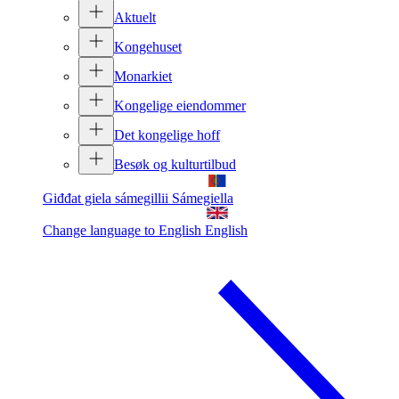
Aktuelt
Kongehuset
Monarkiet
Kongelige eiendommer
Det kongelige hoff
Besøk og kulturtilbud
Giđđat giela sámegillii
Sámegiella
Change language to English
English