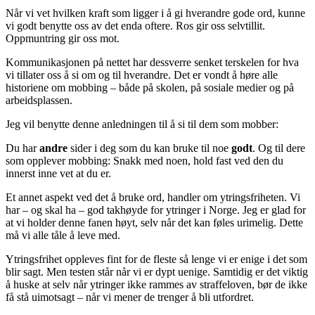
Når vi vet hvilken kraft som ligger i å gi hverandre gode ord, kunne
vi godt benytte oss av det enda oftere. Ros gir oss selvtillit.
Oppmuntring gir oss mot.
Kommunikasjonen på nettet har dessverre senket terskelen for hva
vi tillater oss å si om og til hverandre. Det er vondt å høre alle
historiene om mobbing – både på skolen, på sosiale medier og på
arbeidsplassen.
Jeg vil benytte denne anledningen til å si til dem som mobber:
Du har
andre
sider i deg som du kan bruke til noe
godt
. Og til dere
som opplever mobbing: Snakk med noen, hold fast ved den du
innerst inne vet at du er.
Et annet aspekt ved det å bruke ord, handler om ytringsfriheten. Vi
har – og skal ha – god takhøyde for ytringer i Norge. Jeg er glad for
at vi holder denne fanen høyt, selv når det kan føles urimelig. Dette
må vi alle tåle å leve med.
Ytringsfrihet oppleves fint for de fleste så lenge vi er enige i det som
blir sagt. Men testen står når vi er dypt uenige. Samtidig er det viktig
å huske at selv når ytringer ikke rammes av straffeloven, bør de ikke
få stå uimotsagt – når vi mener de trenger å bli utfordret.