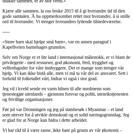
snakke sammen, er av stor verdi.»
Kjære alle sammen, la oss bruke 2015 til å gi hverandre tid til den
gode samtalen. Å ha oppmerksomhet rettet mot hverandre, å si snille
ord til hverandre. Vi trenger hverandres lyttende tilstedeværelse.
-----
«Store barn skal hjelpe små barn», var en annen paragraf i
Kapellveien barnehages grunnlov.
Selv om Norge er et lite land i internasjonal målestokk, er vi blant de
privilegerte - med ressurser, god økonomi, fred, trygghet og
velferdsgoder for våre innbyggere. Det er mange som trenger vår
hjelp. Vi kan ikke bistå alle, men vi må ta vår del av ansvaret. Sett i
forhold til folketallet vårt, bidrar vi også i stor grad.
Jeg vil i kveld sende en varm hilsen til alle nordmenn som
tjenestegjør utenlands – gjennom forsvar og politi, utenrikstjenesten
og frivillige organisasjoner.
Før jul var Dronningen og jeg på statsbesøk i Myanmar – et land
som strever for å utvikle demokrati og et solid næringsgrunnlag. Jeg
er glad for at Norge kan bidra i dette arbeidet.
Vi har råd til å være rause, ikke bare på grunn av vår økonomi –