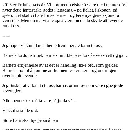
2015 er Friluftslivets år. Vi nordmenn elsker å være ute i naturen. Vi
nyter dette fantastiske godet i langdrag – på fjellet, i skogen, på
sjøen. Det skal vi bare fortsette med, og lære nye generasjoner å
verdsette. Men da må vi alle også være med å beskytte alt levende
rundt oss.
-----
Jeg håper vi kan klare å hente frem mer av barnet i oss:
Barnets fordomsfrihet, barnets umiddelbare forståelse av rett og galt.
Barnets erkjennelse av at det er handling, ikke ord, som gjelder.
Barnets mot til å komme andre mennesker nær – og undringen
overfor alt levende.
Jeg ønsker at vi kan ta til oss barnas grunnlov som våre egne gode
leveregler:
Alle mennesker må ta vare på jorda vår.
Vi skal si snille ord.
Store barn skal hjelpe små barn.