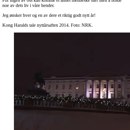
For ingen av oss kan komme et annet menneske nær uten å holde
noe av dets liv i våre hender.
Jeg ønsker hver og en av dere et riktig godt nytt år!
Kong Haralds tale nyttårsaften 2014. Foto: NRK.