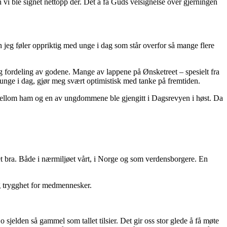
vi ble signet nettopp der. Det å få Guds velsignelse over gjerningen
en jeg føler oppriktig med unge i dag som står overfor så mange flere
og fordeling av godene. Mange av lappene på Ønsketreet – spesielt fra
unge i dag, gjør meg svært optimistisk med tanke på fremtiden.
 mellom ham og en av ungdommene ble gjengitt i Dagsrevyen i høst. Da
det bra. Både i nærmiljøet vårt, i Norge og som verdensborgere. En
og trygghet for medmennesker.
o sjelden så gammel som tallet tilsier. Det gir oss stor glede å få møte