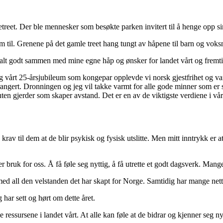
sketreet. Der ble mennesker som besøkte parken invitert til å henge opp 
 til. Grenene på det gamle treet hang tungt av håpene til barn og voks
 falt godt sammen med mine egne håp og ønsker for landet vårt og fremt
ning vårt 25-årsjubileum som kongepar opplevde vi norsk gjestfrihet og 
ngert. Dronningen og jeg vil takke varmt for alle gode minner som er s
, uten gjerder som skaper avstand. Det er en av de viktigste verdiene i v
 krav til dem at de blir psykisk og fysisk utslitte. Men mitt inntrykk er
 er bruk for oss. Å få føle seg nyttig, å få utrette et godt dagsverk. Mang
 – med all den velstanden det har skapt for Norge. Samtidig har mange ne
 har sett og hørt om dette året.
 ressursene i landet vårt. At alle kan føle at de bidrar og kjenner seg ny