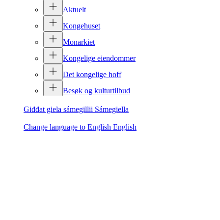
Aktuelt
Kongehuset
Monarkiet
Kongelige eiendommer
Det kongelige hoff
Besøk og kulturtilbud
Giđđat giela sámegillii
Sámegiella
Change language to English
English