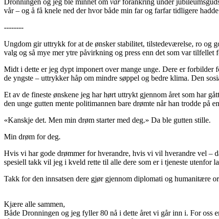
Dronningen og jeg ble minnet om
vår
forankring under jubileumsgudst
vår – og å få knele ned der hvor både min far og farfar tidligere hadd
--------
Ungdom gir uttrykk for at de ønsker stabilitet, tilstedeværelse, ro og
valg og så mye mer ytre påvirkning og press enn det som var tilfellet fo
Midt i dette er jeg dypt imponert over mange unge. Dere er forbilder 
de yngste – uttrykker håp om mindre søppel og bedre klima. Den sosia
Et av de fineste ønskene jeg har hørt uttrykt gjennom året som har 
den unge gutten mente politimannen bare drømte når han trodde på en
«Kanskje det. Men min drøm starter med deg.» Da ble gutten stille.
Min drøm for deg.
Hvis vi har gode drømmer for hverandre, hvis vi vil hverandre vel – d
spesiell takk vil jeg i kveld rette til alle dere som er i tjeneste utenf
Takk for den innsatsen dere gjør gjennom diplomati og humanitære orga
Kjære alle sammen,
Både Dronningen og jeg fyller 80 nå i dette året vi går inn i. For oss er