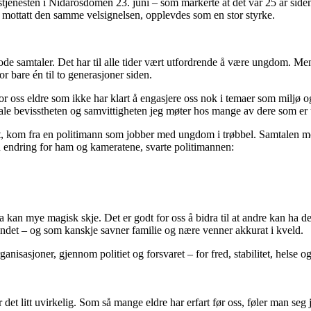
jenesten i Nidarosdomen 23. juni – som markerte at det var 25 år siden 
e mottatt den samme velsignelsen, opplevdes som en stor styrke.
 gode samtaler. Det har til alle tider vært utfordrende å være ungdom. M
r bare én til to generasjoner siden.
for oss eldre som ikke har klart å engasjere oss nok i temaer som miljø 
le bevisstheten og samvittigheten jeg møter hos mange av dere som er 
gått, kom fra en politimann som jobber med ungdom i trøbbel. Samtalen
 endring for ham og kameratene, svarte politimannen:
a kan mye magisk skje. Det er godt for oss å bidra til at andre kan ha 
or landet – og som kanskje savner familie og nære venner akkurat i kveld.
nisasjoner, gjennom politiet og forsvaret – for fred, stabilitet, helse 
 det litt uvirkelig. Som så mange eldre har erfart før oss, føler man seg j