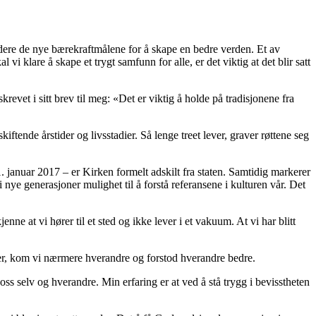
ledere de nye bærekraftmålene for å skape en bedre verden. Et av
 klare å skape et trygt samfunn for alle, er det viktig at det blir satt
evet i sitt brev til meg: «Det er viktig å holde på tradisjonene fra
iftende årstider og livsstadier. Så lenge treet lever, graver røttene seg
 1. januar 2017 – er Kirken formelt adskilt fra staten. Samtidig markerer
 nye generasjoner mulighet til å forstå referansene i kulturen vår. Det
nne at vi hører til et sted og ikke lever i et vakuum. At vi har blitt
tkister, kom vi nærmere hverandre og forstod hverandre bedre.
 oss selv og hverandre. Min erfaring er at ved å stå trygg i bevisstheten