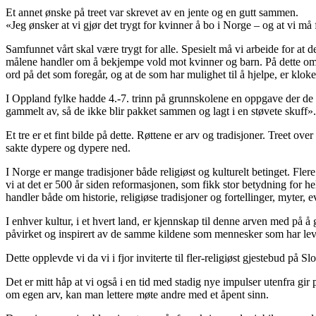
Et annet ønske på treet var skrevet av en jente og en gutt sammen.
«Jeg ønsker at vi gjør det trygt for kvinner å bo i Norge – og at vi må 
Samfunnet vårt skal være trygt for alle. Spesielt må vi arbeide for at
målene handler om å bekjempe vold mot kvinner og barn. På dette området
ord på det som foregår, og at de som har mulighet til å hjelpe, er kloke
I Oppland fylke hadde 4.-7. trinn på grunnskolene en oppgave der de sku
gammelt av, så de ikke blir pakket sammen og lagt i en støvete skuff».
Et tre er et fint bilde på dette. Røttene er arv og tradisjoner. Treet ov
sakte dypere og dypere ned.
I Norge er mange tradisjoner både religiøst og kulturelt betinget. Flere
vi at det er 500 år siden reformasjonen, som fikk stor betydning for he
handler både om historie, religiøse tradisjoner og fortellinger, myter, 
I enhver kultur, i et hvert land, er kjennskap til denne arven med på å 
påvirket og inspirert av de samme kildene som mennesker som har lev
Dette opplevde vi da vi i fjor inviterte til fler-religiøst gjestebud på 
Det er mitt håp at vi også i en tid med stadig nye impulser utenfra gir 
om egen arv, kan man lettere møte andre med et åpent sinn.