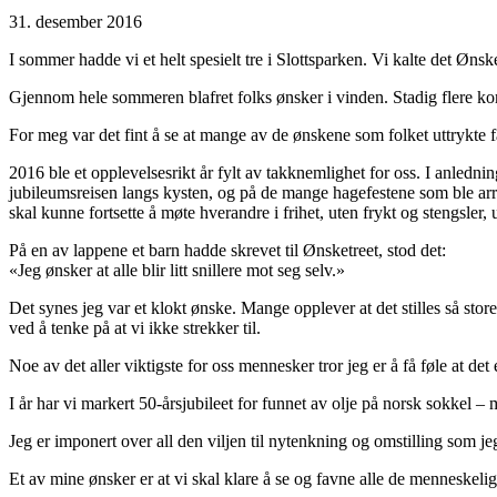
31. desember 2016
I sommer hadde vi et helt spesielt tre i Slottsparken. Vi kalte det Øn
Gjennom hele sommeren blafret folks ønsker i vinden. Stadig flere kom
For meg var det fint å se at mange av de ønskene som folket uttrykte
2016 ble et opplevelsesrikt år fylt av takknemlighet for oss. I anled
jubileumsreisen langs kysten, og på de mange hagefestene som ble arra
skal kunne fortsette å møte hverandre i frihet, uten frykt og stengsler
På en av lappene et barn hadde skrevet til Ønsketreet, stod det:
«Jeg ønsker at alle blir litt snillere mot seg selv.»
Det synes jeg var et klokt ønske. Mange opplever at det stilles så store
ved å tenke på at vi ikke strekker til.
Noe av det aller viktigste for oss mennesker tror jeg er å få føle at det
I år har vi markert 50-årsjubileet for funnet av olje på norsk sokkel
Jeg er imponert over all den viljen til nytenkning og omstilling som jeg
Et av mine ønsker er at vi skal klare å se og favne alle de menneskelige