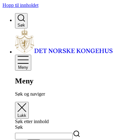
Hopp til innholdet
Søk
Meny
Meny
Søk og naviger
Lukk
Søk etter innhold
Søk