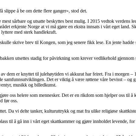
få slippe å be om dette flere ganger», stod det.
 de mest sårbare og utsatte beskyttes best mulig. I 2015 vedtok verdens 
 erkjente Norge at vi må gjøre en ekstra innsats i vårt eget land. Skal vi
 lyttere med sterk handlekraft.
lle skrive brev til Kongen, som jeg senere fikk lese. En jente hadde skr
er bakken utsettes stadig for påvirkning som krever vedlikehold gjennom sk
 av dem er knyttet til julehøytiden vi akkurat har feiret. Fra i morgen –
le samfunnsutviklingen. Det er viktig å være røttene våre bevisst – og gi
eventyr, musikk og billedkunst.
gjøre oss helere som mennesker. Det er en rikdom som hjelper oss til å kje
d før oss.
Slottet. Da vi delte tanker, kulturuttrykk og mat fra ulike religiøse skat
plass til å gå inn i vårt eget skattkammer og gjøre innholdet levende, for